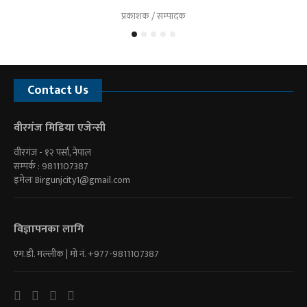
प्रकाशक / सम्पादक
Contact Us
वीरगंज मिडिया एजेन्सी
वीरगंज - १२ पर्सा, नेपाल
सम्पर्क : 9811107387
इमेलः
Birgunjcity1@gmail.com
विज्ञापनका लागि
एम.डी. मल्लीक | माे नं. +977-9811107387