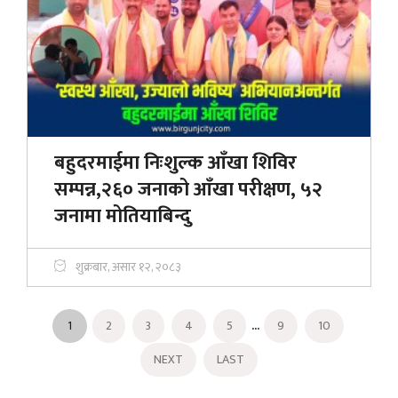
बहुदरमाईमा निःशुल्क आँखा शिविर
सम्पन्न,२६० जनाको आँखा परीक्षण, ५२
जनामा मोतियाबिन्दु
शुक्रबार, असार १२, २०८३
...
1
2
3
4
5
9
10
NEXT
LAST