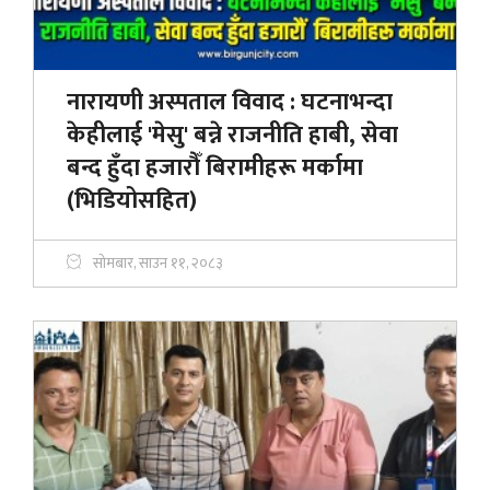
नारायणी अस्पताल विवाद : घटनाभन्दा
केहीलाई 'मेसु' बन्ने राजनीति हाबी, सेवा
बन्द हुँदा हजाराैँ बिरामीहरू मर्कामा
(भिडियोसहित)
सोमबार, साउन ११, २०८३