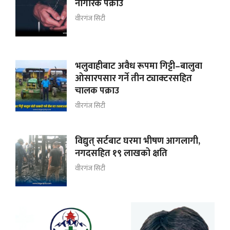
नागरिक पक्राउ
वीरगंज सिटी
भलुवाहीबाट अवैध रूपमा गिट्टी–बालुवा
ओसारपसार गर्ने तीन ट्याक्टरसहित
चालक पक्राउ
वीरगंज सिटी
विद्युत् सर्टबाट घरमा भीषण आगलागी,
नगदसहित १९ लाखको क्षति
वीरगंज सिटी