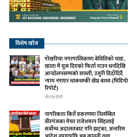
विशेष खोज
पोखरिया नगरपालिकामा बेथितिको चाङ,
खाता मै घुस दिएको फिर्ता पाउन धर्नादेखि
आन्दोलनसम्मकाे सास्ती, उजुरी दिदाँदिदै
न्याय नपाएर धाकधम्की खेप्न बाध्य (भिडियाे
रिपाेर्ट)
वीरगंज सिटी
नागरिकता किर्ते प्रकरणमा निलम्बित
वीरगंजका मेयर राजेशमान सिंहलाई
सर्वोच्च अदालतबाट पनि झट्का, अन्तरिम
आदेश नपाएपछि अब कानुनी तथा