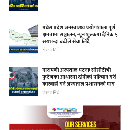
मधेस प्रदेश जनस्वास्थ्य प्रयोगशाला पूर्ण
क्षमतामा सञ्चालन, न्यून शुल्कमा दैनिक ५
सयभन्दा बढीले सेवा लिँदै
वीरगंज सिटी
नारायणी अस्पताल घटनाः सीसीटीभी
फुटेजका आधारमा दोषीको पहिचान गरी
कारबाही गर्न अस्पताल प्रशासनको माग
वीरगंज सिटी