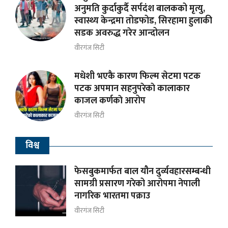
अनुमति कुर्दाकुर्दै सर्पदंश बालकको मृत्यु,
स्वास्थ्य केन्द्रमा तोडफोड, सिरहामा हुलाकी
सडक अवरुद्ध गरेर आन्दोलन
वीरगंज सिटी
मधेशी भएकै कारण फिल्म सेटमा पटक
पटक अपमान सहनुपरेकाे कालाकार
काजल कर्णकाे आरोप
वीरगंज सिटी
विश्व
फेसबुकमार्फत बाल यौन दुर्व्यवहारसम्बन्धी
सामग्री प्रसारण गरेको आरोपमा नेपाली
नागरिक भारतमा पक्राउ
वीरगंज सिटी