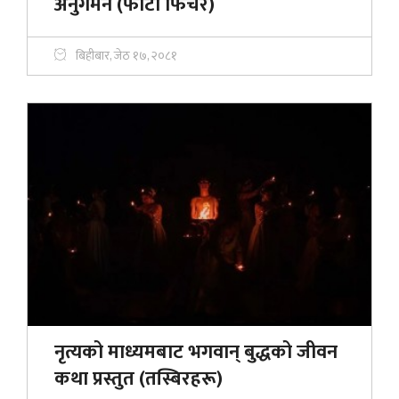
अनुगमन (फाेटाे फिचर)
बिहीबार, जेठ १७, २०८१
नृत्यको माध्यमबाट भगवान् बुद्धको जीवन
कथा प्रस्तुत (तस्बिरहरू)