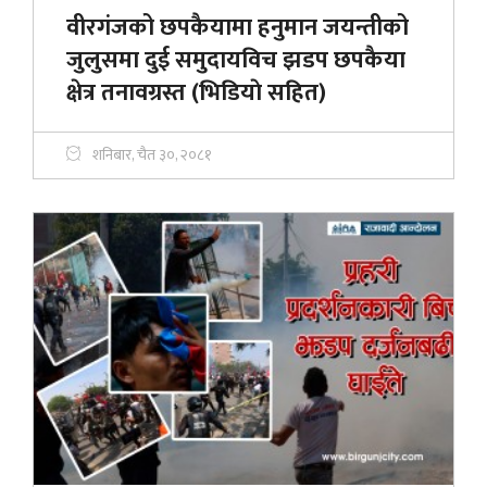
वीरगंजको छपकैयामा हनुमान जयन्तीको
जुलुसमा दुई समुदायविच झडप छपकैया
क्षेत्र तनावग्रस्त (भिडियाे सहित)
शनिबार, चैत ३०, २०८१