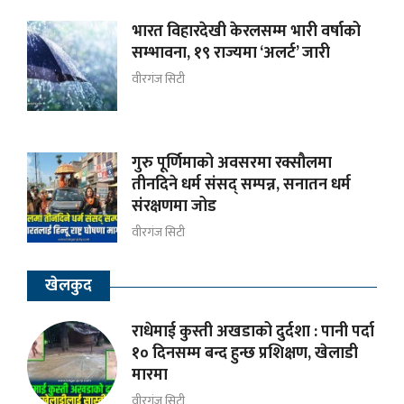
भारत विहारदेखी केरलसम्म भारी वर्षाको
सम्भावना, १९ राज्यमा ‘अलर्ट’ जारी
वीरगंज सिटी
गुरु पूर्णिमाको अवसरमा रक्सौलमा
तीनदिने धर्म संसद् सम्पन्न, सनातन धर्म
संरक्षणमा जोड
वीरगंज सिटी
खेलकुद
राधेमाई कुस्ती अखडाको दुर्दशा : पानी पर्दा
१० दिनसम्म बन्द हुन्छ प्रशिक्षण, खेलाडी
मारमा
वीरगंज सिटी