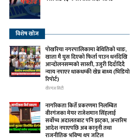
विशेष खोज
पोखरिया नगरपालिकामा बेथितिको चाङ,
खाता मै घुस दिएको फिर्ता पाउन धर्नादेखि
आन्दोलनसम्मकाे सास्ती, उजुरी दिदाँदिदै
न्याय नपाएर धाकधम्की खेप्न बाध्य (भिडियाे
रिपाेर्ट)
वीरगंज सिटी
नागरिकता किर्ते प्रकरणमा निलम्बित
वीरगंजका मेयर राजेशमान सिंहलाई
सर्वोच्च अदालतबाट पनि झट्का, अन्तरिम
आदेश नपाएपछि अब कानुनी तथा
राजनीतिक भविष्य थप जटिल