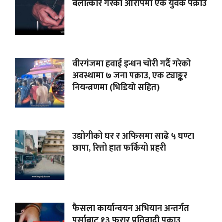
बलात्कार गरेको आरोपमा एक युवक पक्राउ
वीरगंजमा हवाई इन्धन चोरी गर्दै गरेको
अवस्थामा ७ जना पक्राउ, एक ट्याङ्कर
नियन्त्रणमा (भिडियाे सहित)
उद्योगीको घर र अफिसमा साढे ५ घण्टा
छापा, रित्तो हात फर्कियो प्रहरी
फैसला कार्यान्वयन अभियान अन्तर्गत
पर्साबाट १३ फरार प्रतिवादी पक्राउ