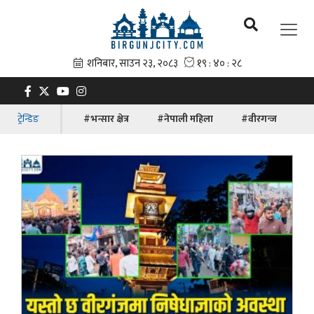
ट्रेन्डिङ
#भन्सार क्षेत्र
#नेपाली महिला
#वीरगन्ज
#ब