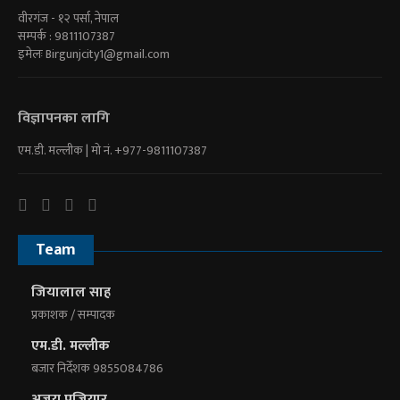
वीरगंज - १२ पर्सा, नेपाल
सम्पर्क : 9811107387
इमेलः
Birgunjcity1@gmail.com
विज्ञापनका लागि
एम.डी. मल्लीक | माे नं. +977-9811107387
Team
जियालाल साह
प्रकाशक / सम्पादक
एम.डी. मल्लीक
बजार निर्देशक 9855084786
अजय पजियार