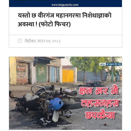
यस्तो छ वीरगंज महानगरमा निशेधाज्ञाकाे
अवस्था ! (फाेटाे फिचर)
बिहीबार, साउन १४, २०८३