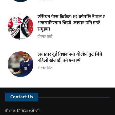
एसियन गेम्स क्रिकेट: १२ वर्षपछि नेपाल र
अफगानिस्तान भिड्दै, जापान पनि एउटै
समूहमा
वीरगंज सिटी
लगातार दुई विश्वकपमा गोल्डेन बुट जित्ने
पहिलो खेलाडी बने एम्बाप्पे
वीरगंज सिटी
Contact Us
वीरगंज मिडिया एजेन्सी