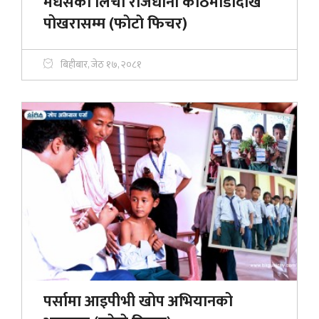
मधेसको लिची राजधानी काठमाडौँदेखि
पोखरासम्म (फाेटाे फिचर)
बिहीबार, जेठ १७, २०८१
पर्सामा आइपीभी खोप अभियानको