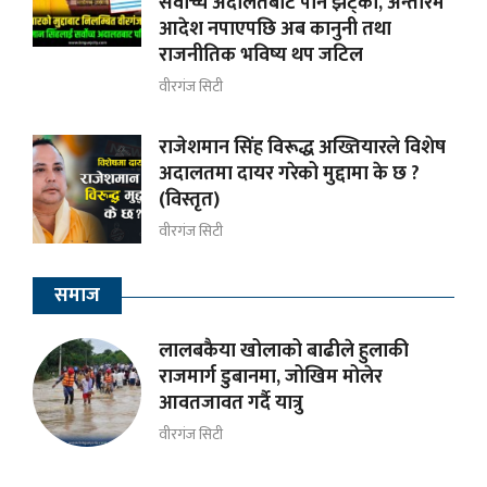
सर्वोच्च अदालतबाट पनि झट्का, अन्तरिम
आदेश नपाएपछि अब कानुनी तथा
राजनीतिक भविष्य थप जटिल
वीरगंज सिटी
राजेशमान सिंह विरूद्ध अख्तियारले विशेष
अदालतमा दायर गरेको मुद्दामा के छ ?
(विस्तृत)
वीरगंज सिटी
समाज
लालबकैया खोलाको बाढीले हुलाकी
राजमार्ग डुबानमा, जोखिम मोलेर
आवतजावत गर्दै यात्रु
वीरगंज सिटी