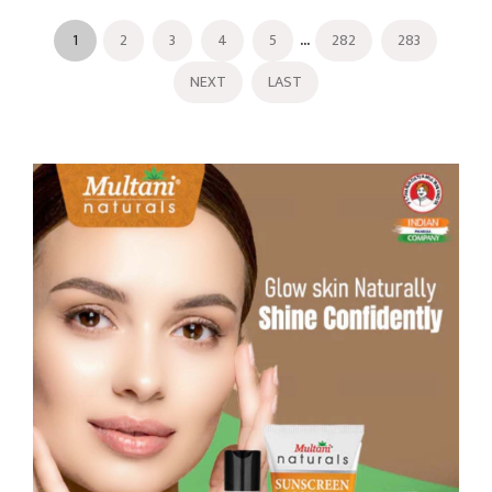
...
1
2
3
4
5
282
283
NEXT
LAST