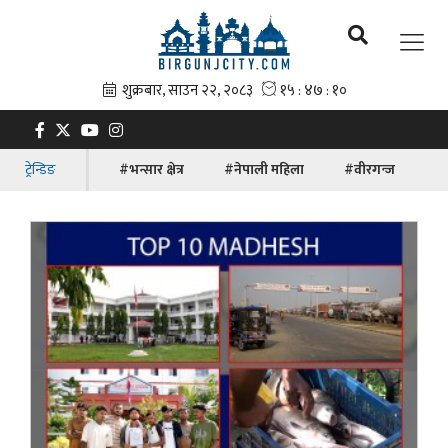
ट्रेन्डिङ
#भन्सार क्षेत्र
#नेपाली महिला
#वीरगन्ज
#ब