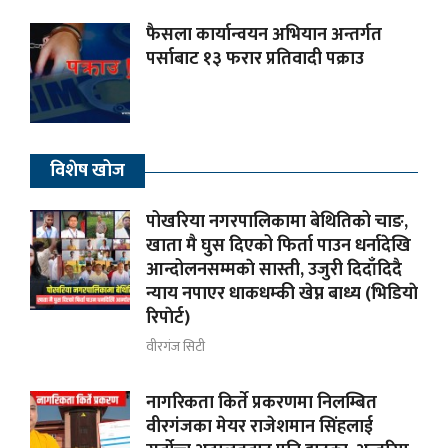
फैसला कार्यान्वयन अभियान अन्तर्गत
पर्साबाट १३ फरार प्रतिवादी पक्राउ
विशेष खोज
पोखरिया नगरपालिकामा बेथितिको चाङ,
खाता मै घुस दिएको फिर्ता पाउन धर्नादेखि
आन्दोलनसम्मकाे सास्ती, उजुरी दिदाँदिदै
न्याय नपाएर धाकधम्की खेप्न बाध्य (भिडियाे
रिपाेर्ट)
वीरगंज सिटी
नागरिकता किर्ते प्रकरणमा निलम्बित
वीरगंजका मेयर राजेशमान सिंहलाई