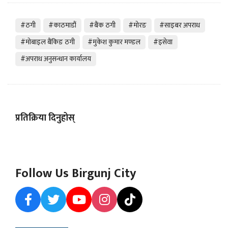
#ठगी
#काठमाडौं
#बैंक ठगी
#मोरङ
#साइबर अपराध
#मोबाइल बैंकिङ ठगी
#मुकेश कुमार मण्डल
#इसेवा
#अपराध अनुसन्धान कार्यालय
प्रतिक्रिया दिनुहोस्
Follow Us Birgunj City