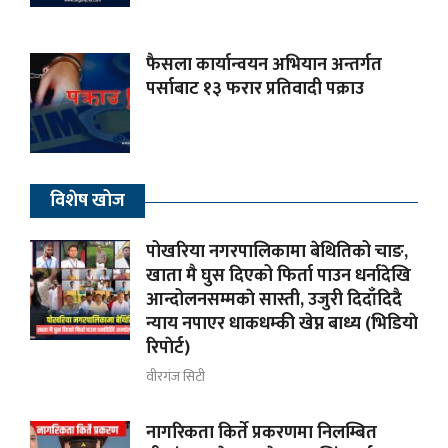
फैसला कार्यान्वयन अभियान अन्तर्गत
पर्साबाट १३ फरार प्रतिवादी पक्राउ
विशेष खोज
पोखरिया नगरपालिकामा बेथितिको चाङ,
खाता मै घुस दिएको फिर्ता पाउन धर्नादेखि
आन्दोलनसम्मकाे सास्ती, उजुरी दिदाँदिदै
न्याय नपाएर धाकधम्की खेप्न बाध्य (भिडियाे
रिपाेर्ट)
वीरगंज सिटी
नागरिकता किर्ते प्रकरणमा निलम्बित