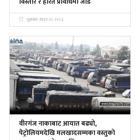
विस्तार र हरित प्रविधिमा जोड
शुक्रबार, साउन २२, २०८३
वीरगंज नाकाबाट आयात बढ्यो,
पेट्रोलियमदेखि मलखादसम्मका वस्तुको