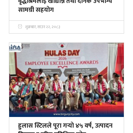
वृद्धाश्रमलाई खाद्यान्न तथा दैनिक उपभोग्य
सामग्री सहयोग
शुक्रबार, साउन २२, २०८३
हुलास स्टिलले पूरा गर्‍यो ४५ वर्ष, उत्पादन