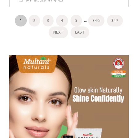
बिहीबार, साउन २१, २०८३
...
1
2
3
4
5
346
347
NEXT
LAST