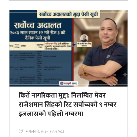
किर्ते नागरिकता मुद्दा: निलम्बित मेयर
राजेशमान सिंहको रिट सर्वोच्चको ९ नम्बर
इजलासकाे पहिलाे नम्बरमा
मंगलबार, साउन १२, २०८३