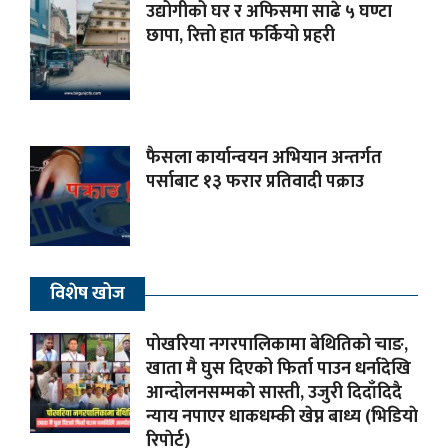
उद्योगीको घर र अफिसमा साढे ५ घण्टा
छापा, रित्तो हात फर्कियो प्रहरी
फैसला कार्यान्वयन अभियान अन्तर्गत
पर्साबाट १३ फरार प्रतिवादी पक्राउ
विशेष खोज
पोखरिया नगरपालिकामा बेथितिको चाङ,
खाता मै घुस दिएको फिर्ता पाउन धर्नादेखि
आन्दोलनसम्मकाे सास्ती, उजुरी दिदाँदिदै
न्याय नपाएर धाकधम्की खेप्न बाध्य (भिडियाे
रिपाेर्ट)