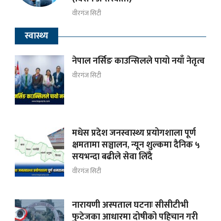
वीरगंज सिटी
स्वास्थ्य
नेपाल नर्सिङ काउन्सिलले पायो नयाँ नेतृत्व
वीरगंज सिटी
मधेस प्रदेश जनस्वास्थ्य प्रयोगशाला पूर्ण
क्षमतामा सञ्चालन, न्यून शुल्कमा दैनिक ५
सयभन्दा बढीले सेवा लिँदै
वीरगंज सिटी
नारायणी अस्पताल घटनाः सीसीटीभी
फुटेजका आधारमा दोषीको पहिचान गरी