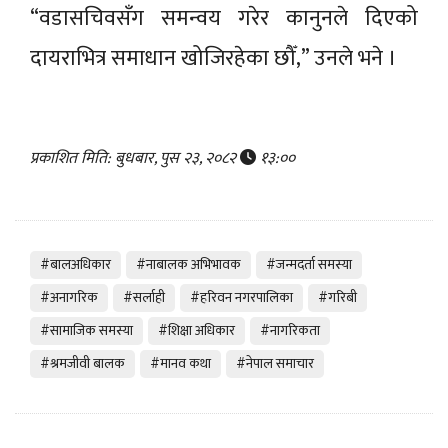
“वडासचिवसँग समन्वय गरेर कानुनले दिएको
दायराभित्र समाधान खोजिरहेका छौँ,” उनले भने ।
प्रकाशित मिति: बुधबार, पुस २३, २०८२
१३:००
#बालअधिकार
#नाबालक अभिभावक
#जन्मदर्ता समस्या
#अनागरिक
#सर्लाही
#हरिवन नगरपालिका
#गरिबी
#सामाजिक समस्या
#शिक्षा अधिकार
#नागरिकता
#श्रमजीवी बालक
#मानव कथा
#नेपाल समाचार