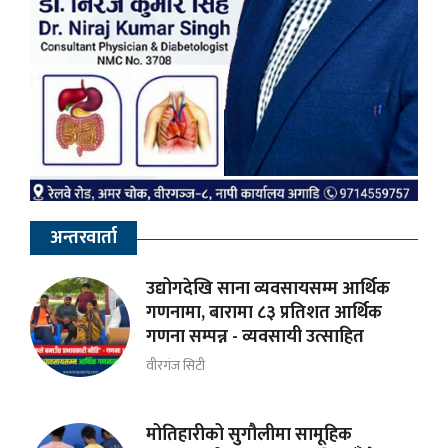
अन्तरवार्ता
उद्योगदेखि साना व्यवसायसम्म आर्थिक
गणनामा, बारामा ८३ प्रतिशत आर्थिक
गणना सम्पन्न - व्यवसायी उत्साहित
वीरगंज सिटी
मोतिहारीको सुगौलीमा सामूहिक