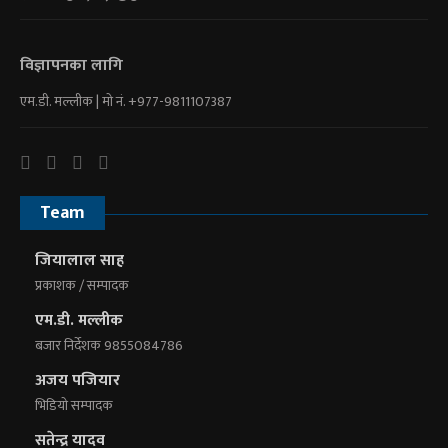
विज्ञापनका लागि
एम.डी. मल्लीक | माे नं. +977-9811107387
Team
जियालाल साह
प्रकाशक / सम्पादक
एम.डी. मल्लीक
बजार निर्देशक 9855084786
अजय पजियार
भिडियाे सम्पादक
सतेन्द्र यादव