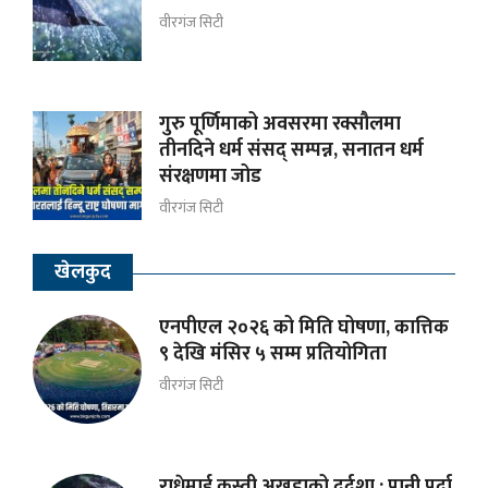
वीरगंज सिटी
गुरु पूर्णिमाको अवसरमा रक्सौलमा
तीनदिने धर्म संसद् सम्पन्न, सनातन धर्म
संरक्षणमा जोड
वीरगंज सिटी
खेलकुद
एनपीएल २०२६ को मिति घोषणा, कात्तिक
९ देखि मंसिर ५ सम्म प्रतियोगिता
वीरगंज सिटी
राधेमाई कुस्ती अखडाको दुर्दशा : पानी पर्दा