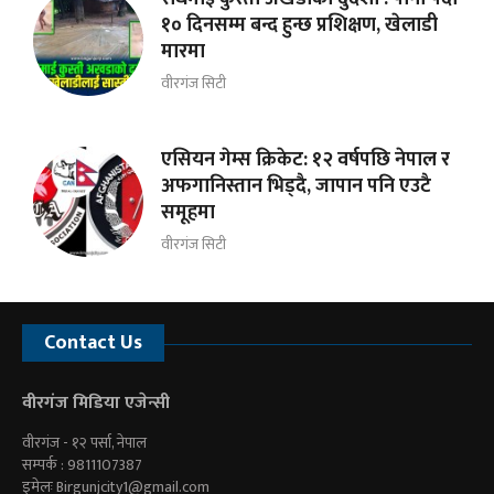
१० दिनसम्म बन्द हुन्छ प्रशिक्षण, खेलाडी
मारमा
वीरगंज सिटी
एसियन गेम्स क्रिकेट: १२ वर्षपछि नेपाल र
अफगानिस्तान भिड्दै, जापान पनि एउटै
समूहमा
वीरगंज सिटी
Contact Us
वीरगंज मिडिया एजेन्सी
वीरगंज - १२ पर्सा, नेपाल
सम्पर्क : 9811107387
इमेलः
Birgunjcity1@gmail.com