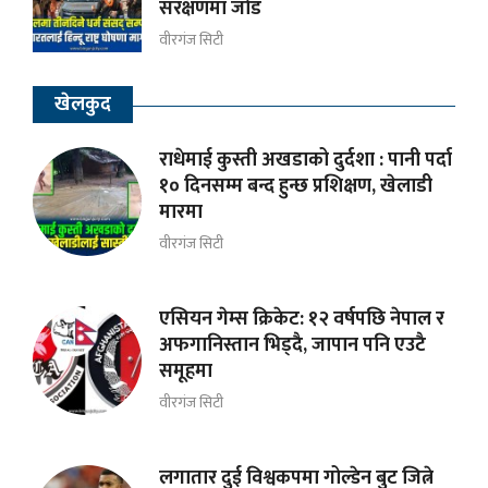
संरक्षणमा जोड
वीरगंज सिटी
खेलकुद
राधेमाई कुस्ती अखडाको दुर्दशा : पानी पर्दा
१० दिनसम्म बन्द हुन्छ प्रशिक्षण, खेलाडी
मारमा
वीरगंज सिटी
एसियन गेम्स क्रिकेट: १२ वर्षपछि नेपाल र
अफगानिस्तान भिड्दै, जापान पनि एउटै
समूहमा
वीरगंज सिटी
लगातार दुई विश्वकपमा गोल्डेन बुट जित्ने