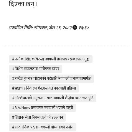
दिएका छन् ।
प्रकाशित मिति: सोमबार, जेठ २६, २०८२
१६:१०
#पर्साका शिक्षकविरुद्ध नक्कली प्रमाणपत्र प्रकरणमा मुद्दा
#विशेष अदालतमा आरोपपत्र दायर
#चन्देश कुमार चौहानको पदोन्नति नक्कली प्रमाणपत्रमार्फत
#भ्रष्टाचार निवारण ऐनअन्तर्गत कारबाही प्रक्रिया
#अख्तियारको अनुसन्धानबाट नक्कली शैक्षिक कागजात पुष्टि
#B.A. Hons प्रमाणपत्र नक्कली भएको उजुरी
#शिक्षक सेवा नियमावलीको उल्लंघन
#सार्वजनिक पदमा नक्कली योग्यताको प्रयोग