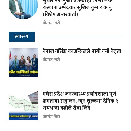
सुधार मेराे मुख्य एजेन्डा हाे : पर्सा २ का
रास्वापा उम्मेदवार सुशिल कुमार कानु
(विशेष अन्तरवार्ता)
वीरगंज सिटी
स्वास्थ्य
नेपाल नर्सिङ काउन्सिलले पायो नयाँ नेतृत्व
वीरगंज सिटी
मधेस प्रदेश जनस्वास्थ्य प्रयोगशाला पूर्ण
क्षमतामा सञ्चालन, न्यून शुल्कमा दैनिक ५
सयभन्दा बढीले सेवा लिँदै
वीरगंज सिटी