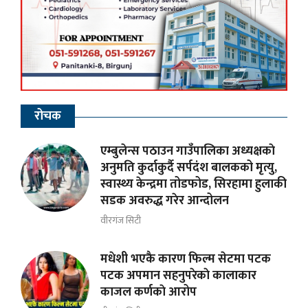
रोचक
एम्बुलेन्स पठाउन गाउँपालिका अध्यक्षकाे
अनुमति कुर्दाकुर्दै सर्पदंश बालकको मृत्यु,
स्वास्थ्य केन्द्रमा तोडफोड, सिरहामा हुलाकी
सडक अवरुद्ध गरेर आन्दोलन
वीरगंज सिटी
मधेशी भएकै कारण फिल्म सेटमा पटक
पटक अपमान सहनुपरेकाे कालाकार
काजल कर्णकाे आरोप