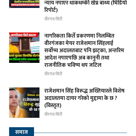
न्याय नपाएर धाकधम्की खेप्न बाध्य (भिडियाे
रिपाेर्ट)
वीरगंज सिटी
नागरिकता किर्ते प्रकरणमा निलम्बित
वीरगंजका मेयर राजेशमान सिंहलाई
सर्वोच्च अदालतबाट पनि झट्का, अन्तरिम
आदेश नपाएपछि अब कानुनी तथा
राजनीतिक भविष्य थप जटिल
वीरगंज सिटी
राजेशमान सिंह विरूद्ध अख्तियारले विशेष
अदालतमा दायर गरेको मुद्दामा के छ ?
(विस्तृत)
वीरगंज सिटी
समाज