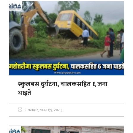
स्कुलबस दुर्घटना, चालकसहित ६ जना
घाइते
मंगलबार, साउन १९, २०८३