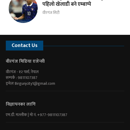
पहिलो खेलाडी बने एम्बाप्पे
वीरगंज सिटी
Contact Us
वीरगंज मिडिया एजेन्सी
वीरगंज - १२ पर्सा, नेपाल
सम्पर्क : 9811107387
इमेलः
Birgunjcity1@gmail.com
विज्ञापनका लागि
एम.डी. मल्लीक | माे नं. +977-9811107387