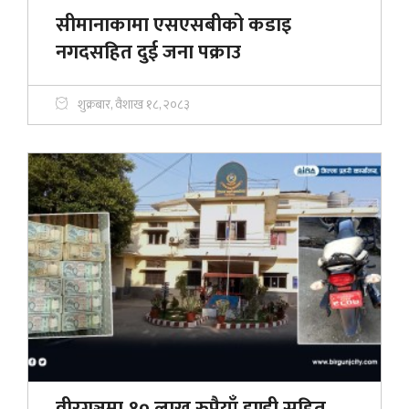
सीमानाकामा एसएसबीको कडाइ
नगदसहित दुई जना पक्राउ
शुक्रबार, वैशाख १८, २०८३
वीरगञ्जमा १० लाख रुपैयाँ हुण्डी सहित