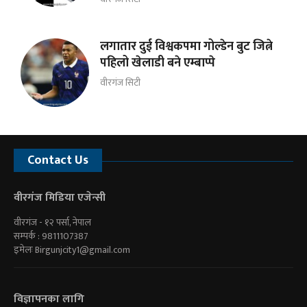
लगातार दुई विश्वकपमा गोल्डेन बुट जित्ने
पहिलो खेलाडी बने एम्बाप्पे
वीरगंज सिटी
Contact Us
वीरगंज मिडिया एजेन्सी
वीरगंज - १२ पर्सा, नेपाल
सम्पर्क : 9811107387
इमेलः
Birgunjcity1@gmail.com
विज्ञापनका लागि