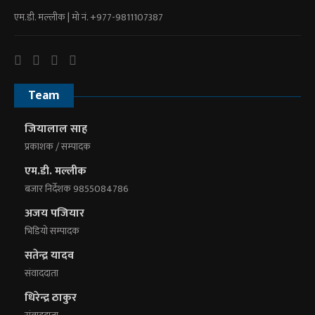
एम.डी. मल्लीक | माे नं. +977-9811107387
Team
जियालाल साह
प्रकाशक / सम्पादक
एम.डी. मल्लीक
बजार निर्देशक 9855084786
अजय पजियार
भिडियाे सम्पादक
सतेन्द्र यादव
संवाददाता
धिरेन्द्र ठाकुर