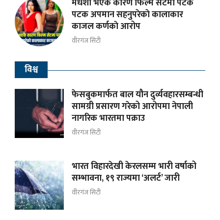
मधेशी भएकै कारण फिल्म सेटमा पटक
पटक अपमान सहनुपरेकाे कालाकार
काजल कर्णकाे आरोप
वीरगंज सिटी
विश्व
फेसबुकमार्फत बाल यौन दुर्व्यवहारसम्बन्धी
सामग्री प्रसारण गरेको आरोपमा नेपाली
नागरिक भारतमा पक्राउ
वीरगंज सिटी
भारत विहारदेखी केरलसम्म भारी वर्षाको
सम्भावना, १९ राज्यमा ‘अलर्ट’ जारी
वीरगंज सिटी