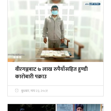
वीरगञ्जबाट ७ लाख रुपैयाँसहित हुण्डी
कारोबारी पक्राउ
बुधबार, माघ २३, २०८१