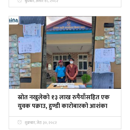
बुधबार, असार १८, २०८२
स्रोत नखुलेको १३ लाख रुपैयाँसहित एक
युवक पक्राउ, हुण्डी कारोबारको आशंका
शुक्रबार, जेठ ३०, २०८२