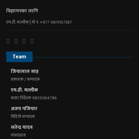
विज्ञापनका लागि
एम.डी. मल्लीक | माे नं. +977-9811107387
Team
जियालाल साह
प्रकाशक / सम्पादक
एम.डी. मल्लीक
बजार निर्देशक 9855084786
अजय पजियार
भिडियाे सम्पादक
सतेन्द्र यादव
संवाददाता