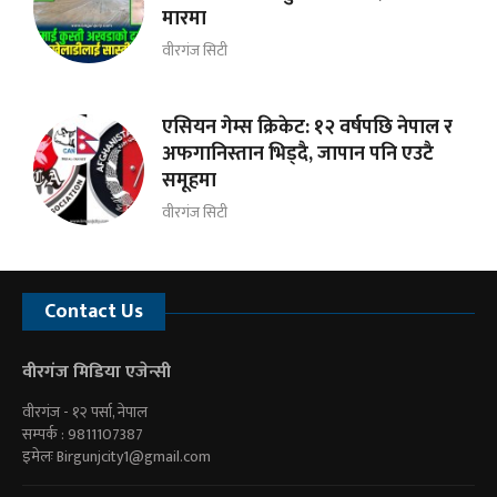
मारमा
वीरगंज सिटी
एसियन गेम्स क्रिकेट: १२ वर्षपछि नेपाल र
अफगानिस्तान भिड्दै, जापान पनि एउटै
समूहमा
वीरगंज सिटी
Contact Us
वीरगंज मिडिया एजेन्सी
वीरगंज - १२ पर्सा, नेपाल
सम्पर्क : 9811107387
इमेलः
Birgunjcity1@gmail.com