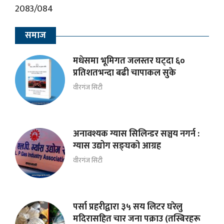
समाज
मधेसमा भूमिगत जलस्तर घट्दा ६०
प्रतिशतभन्दा बढी चापाकल सुके
वीरगंज सिटी
अनावश्यक ग्यास सिलिन्डर सञ्चय नगर्न :
ग्यास उद्योग सङ्घको आग्रह
वीरगंज सिटी
पर्सा प्रहरीद्वारा ३५ सय लिटर घरेलु
मदिरासहित चार जना पक्राउ (तस्बिरहरू