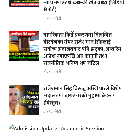
न्याय नपाएर धाकधम्की खेप्न बाध्य (भिडियाे
रिपाेर्ट)
वीरगंज सिटी
नागरिकता किर्ते प्रकरणमा निलम्बित
वीरगंजका मेयर राजेशमान सिंहलाई
सर्वोच्च अदालतबाट पनि झट्का, अन्तरिम
आदेश नपाएपछि अब कानुनी तथा
राजनीतिक भविष्य थप जटिल
वीरगंज सिटी
राजेशमान सिंह विरूद्ध अख्तियारले विशेष
अदालतमा दायर गरेको मुद्दामा के छ ?
(विस्तृत)
वीरगंज सिटी