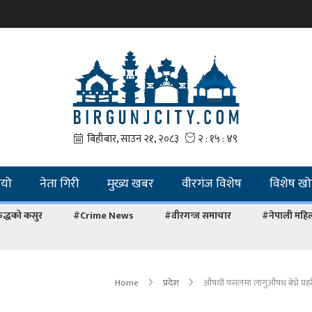
ियो
नेता गिरी
मुख्य खबर
वीरगंज विशेष
विशेष ख
द्धको कसुर
#Crime News
#वीरगन्ज समाचार
#नेपाली महि
Home
प्रदेश
औषधी पसलमा लागुऔषध बेच्ने प्रह