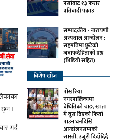
पर्साबाट १३ फरार
प्रतिवादी पक्राउ
सम्पादकीय - नारायणी
अस्पताल आन्दोलन :
सहमतिमा छुटेको
जवाफदेहिताको प्रश्न
(भिडियाे सहित)
विशेष खोज
पोखरिया
ालिकाका
नगरपालिकामा
बेथितिको चाङ, खाता
 छ्न ।
मै घुस दिएको फिर्ता
पाउन धर्नादेखि
र गर्दै
आन्दोलनसम्मकाे
सास्ती, उजुरी दिदाँदिदै