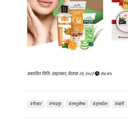
प्रकाशित मिति: आइतबार, वैशाख २१, २०८२
१७:४५
#रौतहट
#चन्द्रपुर
#लागूऔषध
#ट्रामाडोल
#प्रहरी