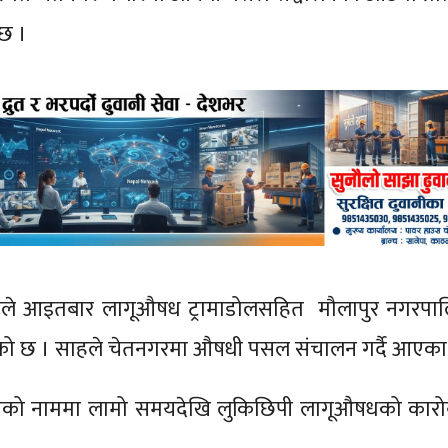
ो छ ।
 टोलीले आइतबार लागूऔषध ट्रामाडोलसहित मौलापुर नगरप
जनाएको छ । साहले चेतनगरमा औषधी पसल संचालन गर्दै आएका
यको नाममा लामो समयदेखि लुकिछिपी लागूऔषधको कारोबा