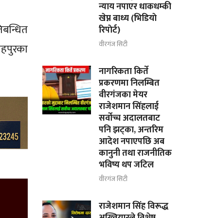
न्याय नपाएर धाकधम्की
खेप्न बाध्य (भिडियाे
िबन्धित
रिपाेर्ट)
वीरगंज सिटी
ाहपुरका
नागरिकता किर्ते
प्रकरणमा निलम्बित
वीरगंजका मेयर
राजेशमान सिंहलाई
सर्वोच्च अदालतबाट
पनि झट्का, अन्तरिम
आदेश नपाएपछि अब
कानुनी तथा राजनीतिक
भविष्य थप जटिल
वीरगंज सिटी
राजेशमान सिंह विरूद्ध
अख्तियारले विशेष