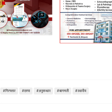
#गिरफ्तार
#छापा
#अनुसन्धान
#बागमती
#स्थानीय