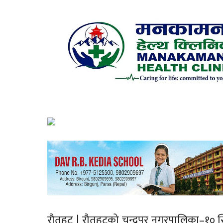
रौतहट | रौतहटको चन्द्रपुर नगरपालिका–१०