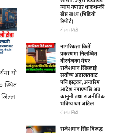
सास्ती, उजुरी दिदाँदिदै
न्याय नपाएर धाकधम्की
खेप्न बाध्य (भिडियाे
रिपाेर्ट)
वीरगंज सिटी
नागरिकता किर्ते
प्रकरणमा निलम्बित
वीरगंजका मेयर
राजेशमान सिंहलाई
्यमा यो
सर्वोच्च अदालतबाट
पनि झट्का, अन्तरिम
० स्थित
आदेश नपाएपछि अब
 जिल्ला
कानुनी तथा राजनीतिक
भविष्य थप जटिल
वीरगंज सिटी
राजेशमान सिंह विरूद्ध