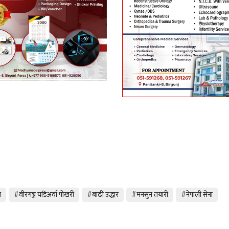
स
#वीरगञ्ज घडिअर्वा पोखरी
#बाढी उद्धार
#मनसुन तयारी
#नेपाली सेना