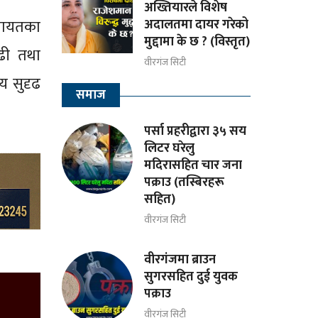
अख्तियारले विशेष
अदालतमा दायर गरेको
लगायतका
मुद्दामा के छ ? (विस्तृत)
ढी तथा
वीरगंज सिटी
य सुदृढ
समाज
पर्सा प्रहरीद्वारा ३५ सय
लिटर घरेलु
मदिरासहित चार जना
पक्राउ (तस्बिरहरू
सहित)
वीरगंज सिटी
वीरगंजमा ब्राउन
सुगरसहित दुई युवक
पक्राउ
वीरगंज सिटी