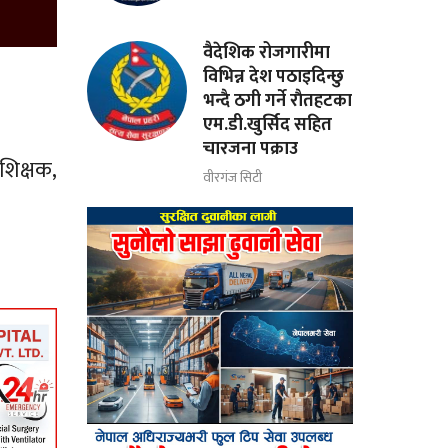
वैदेशिक रोजगारीमा
विभिन्न देश पठाइदिन्छु
भन्दै ठगी गर्ने राैतहटका
एम.डी.खुर्सिद सहित
चारजना पक्राउ
 शिक्षक,
वीरगंज सिटी