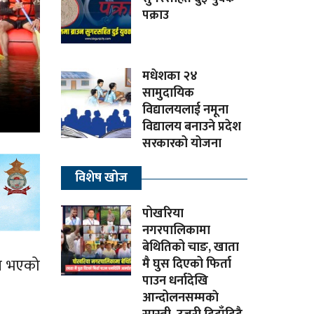
पक्राउ
मधेशका २४
सामुदायिक
विद्यालयलाई नमूना
विद्यालय बनाउने प्रदेश
सरकारको योजना
विशेष खोज
पोखरिया
नगरपालिकामा
बेथितिको चाङ, खाता
न्न भएको
मै घुस दिएको फिर्ता
पाउन धर्नादेखि
आन्दोलनसम्मकाे