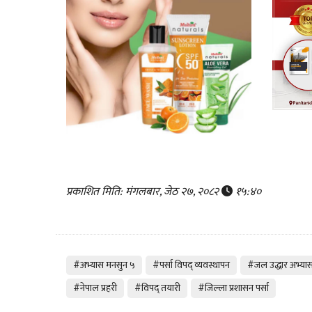
प्रकाशित मिति: मंगलबार, जेठ २७, २०८२
१५:४०
#अभ्यास मनसुन ५
#पर्सा विपद् व्यवस्थापन
#जल उद्धार अभ्या
#नेपाल प्रहरी
#विपद् तयारी
#जिल्ला प्रशासन पर्सा