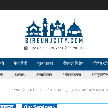
ियो
नेता गिरी
मुख्य खबर
वीरगंज विशेष
विशेष ख
ल्ल
#अपराध
#हवाई इन्धन
#मोटरसाइकल
#सामुदायिक 
Home
स्थानीय
पर्सामा 'अभ्यास मनसुन–५' सम्पन्न, जल उद्धारमा ६०० जन