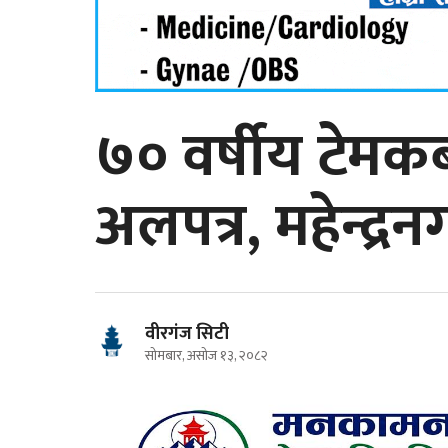
७० वर्षीय टेमक
अलपत्र, महेन्द्र
वीरगंज सिटी
सोमबार, असोज १३, २०८२