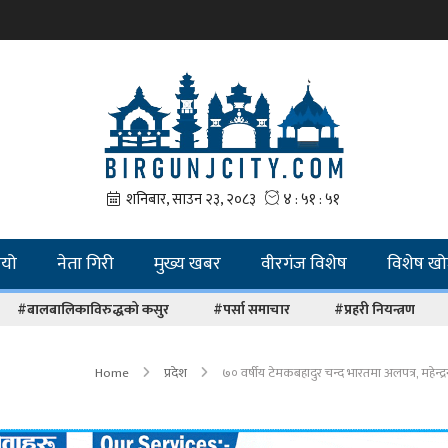
ियो
नेता गिरी
मुख्य खबर
वीरगंज विशेष
विशेष ख
#बालबालिकाविरुद्धको कसुर
#पर्सा समाचार
#प्रहरी नियन्त्रण
Home
प्रदेश
७० वर्षीय टेमकबहादुर चन्द भारतमा अलपत्र, महेन्द