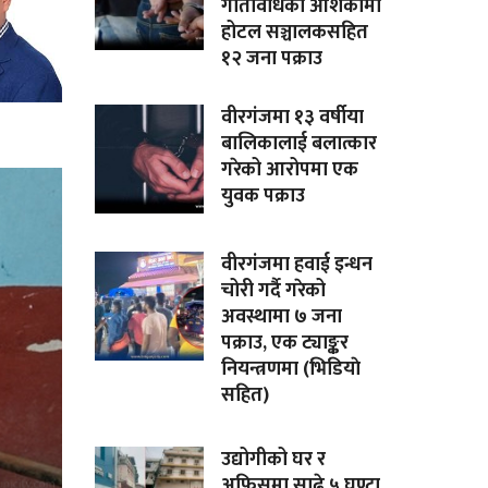
गतिविधिको आशंकामा
होटल सञ्चालकसहित
१२ जना पक्राउ
वीरगंजमा १३ वर्षीया
बालिकालाई बलात्कार
गरेको आरोपमा एक
युवक पक्राउ
वीरगंजमा हवाई इन्धन
चोरी गर्दै गरेको
अवस्थामा ७ जना
पक्राउ, एक ट्याङ्कर
नियन्त्रणमा (भिडियाे
सहित)
उद्योगीको घर र
अफिसमा साढे ५ घण्टा