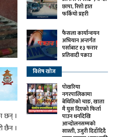
छापा, रित्तो हात
फर्कियो प्रहरी
फैसला कार्यान्वयन
अभियान अन्तर्गत
पर्साबाट १३ फरार
प्रतिवादी पक्राउ
विशेष खोज
पोखरिया
नगरपालिकामा
बेथितिको चाङ, खाता
मै घुस दिएको फिर्ता
ा छन् ।
पाउन धर्नादेखि
आन्दोलनसम्मकाे
री छैन ।
सास्ती, उजुरी दिदाँदिदै