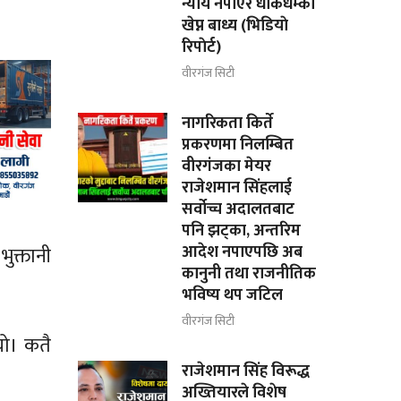
न्याय नपाएर धाकधम्की
खेप्न बाध्य (भिडियाे
रिपाेर्ट)
वीरगंज सिटी
नागरिकता किर्ते
प्रकरणमा निलम्बित
वीरगंजका मेयर
राजेशमान सिंहलाई
सर्वोच्च अदालतबाट
पनि झट्का, अन्तरिम
आदेश नपाएपछि अब
भुक्तानी
कानुनी तथा राजनीतिक
भविष्य थप जटिल
वीरगंज सिटी
यो। कतै
राजेशमान सिंह विरूद्ध
अख्तियारले विशेष