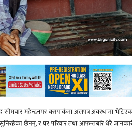
द सोमबार महेन्द्रनगर बसपार्कमा अलपत्र अवस्थामा भेटिएक
ि सुनिरहेका छैनन्, र घर परिवार तथा आफन्तबारे धेरै जानका