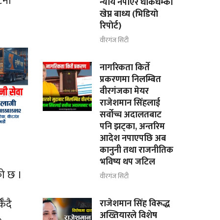
टना
न्याय नपाएर धाकधम्की
खेप्न बाध्य (भिडियाे
रिपाेर्ट)
वीरगंज सिटी
नागरिकता किर्ते
प्रकरणमा निलम्बित
वीरगंजका मेयर
राजेशमान सिंहलाई
सर्वोच्च अदालतबाट
पनि झट्का, अन्तरिम
आदेश नपाएपछि अब
कानुनी तथा राजनीतिक
भविष्य थप जटिल
को छ ।
वीरगंज सिटी
ँदै
राजेशमान सिंह विरूद्ध
अख्तियारले विशेष