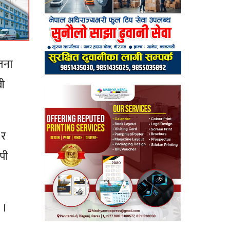
तना
ी
 र
पी
 ।