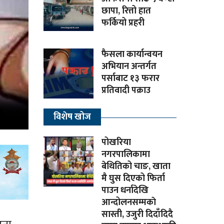
छापा, रित्तो हात
फर्कियो प्रहरी
फैसला कार्यान्वयन
अभियान अन्तर्गत
पर्साबाट १३ फरार
प्रतिवादी पक्राउ
विशेष खोज
पोखरिया
नगरपालिकामा
बेथितिको चाङ, खाता
मै घुस दिएको फिर्ता
पाउन धर्नादेखि
आन्दोलनसम्मकाे
सास्ती, उजुरी दिदाँदिदै