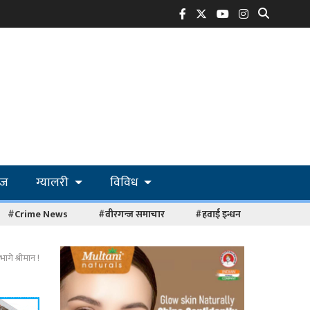
ोज
ग्यालरी
विविध
#Crime News
#वीरगन्ज समाचार
#हवाई इन्धन
ागे श्रीमान !