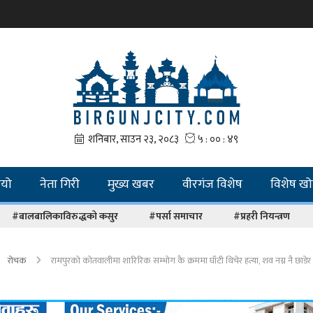
ियो
नेता गिरी
मुख्य खबर
वीरगंज विशेष
विशेष ख
#बालबालिकाविरुद्धको कसुर
#पर्सा समाचार
#प्रहरी नियन्त्रण
रोचक
रामपुरको कोतवालीमा शारिरिक सम्भोग कै क्रममा घाँटी थिचेर हत्या, शव नग्न नै छाडेर भ