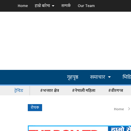
Home
हाम्रो बारेमा
सम्पर्क
Our Team
गृहपृष्ठ
समाचार
भिड
ट्रेन्डिङ
#भन्सार क्षेत्र
#नेपाली महिला
#वीरगन्ज
रोचक
Home