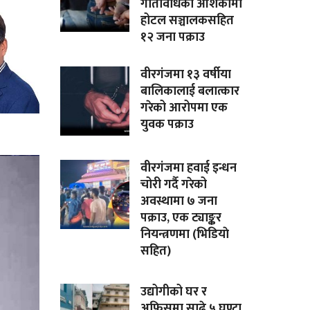
गतिविधिको आशंकामा
होटल सञ्चालकसहित
१२ जना पक्राउ
वीरगंजमा १३ वर्षीया
बालिकालाई बलात्कार
गरेको आरोपमा एक
युवक पक्राउ
वीरगंजमा हवाई इन्धन
चोरी गर्दै गरेको
अवस्थामा ७ जना
पक्राउ, एक ट्याङ्कर
नियन्त्रणमा (भिडियाे
सहित)
उद्योगीको घर र
अफिसमा साढे ५ घण्टा