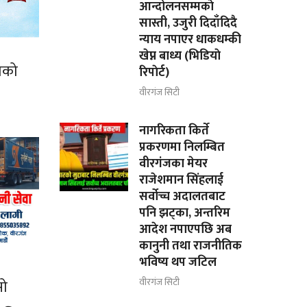
आन्दोलनसम्मकाे
सास्ती, उजुरी दिदाँदिदै
न्याय नपाएर धाकधम्की
खेप्न बाध्य (भिडियाे
ाको
रिपाेर्ट)
वीरगंज सिटी
नागरिकता किर्ते
प्रकरणमा निलम्बित
वीरगंजका मेयर
राजेशमान सिंहलाई
सर्वोच्च अदालतबाट
पनि झट्का, अन्तरिम
आदेश नपाएपछि अब
कानुनी तथा राजनीतिक
भविष्य थप जटिल
वीरगंज सिटी
सो