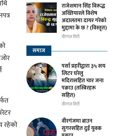
ाथि
राजेशमान सिंह विरूद्ध
अख्तियारले विशेष
पत्र
अदालतमा दायर गरेको
मुद्दामा के छ ? (विस्तृत)
वीरगंज सिटी
एको
समाज
मजोर
पर्सा प्रहरीद्वारा ३५ सय
े
लिटर घरेलु
मदिरासहित चार जना
पक्राउ (तस्बिरहरू
सहित)
र्फत
वीरगंज सिटी
परेटर
वीरगंजमा ब्राउन
य रहेको
सुगरसहित दुई युवक
पक्राउ