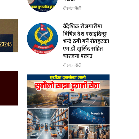
वीरगंज सिटी
वैदेशिक रोजगारीमा
विभिन्न देश पठाइदिन्छु
भन्दै ठगी गर्ने राैतहटका
एम.डी.खुर्सिद सहित
चारजना पक्राउ
वीरगंज सिटी