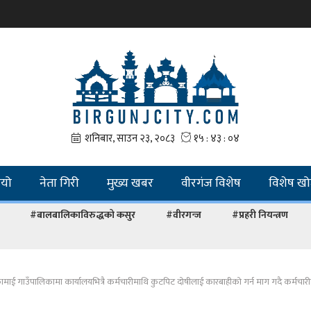
ियो
नेता गिरी
मुख्य खबर
वीरगंज विशेष
विशेष ख
#बालबालिकाविरुद्धको कसुर
#वीरगन्ज
#प्रहरी नियन्त्रण
ाई गाउँपालिकामा कार्यालयभित्रै कर्मचारीमाथि कुटपिट दोषीलाई कारबाहीकाे गर्न माग गदै कर्मचारीद्