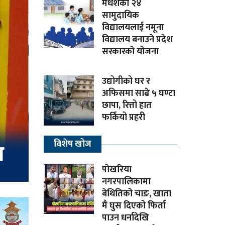
मधेशका २४
सामुदायिक
विद्यालयलाई नमूना
विद्यालय बनाउने प्रदेश
सरकारको योजना
उद्योगीको घर र
अफिसमा साढे ५ घण्टा
छापा, रित्तो हात
फर्कियो प्रहरी
विशेष खोज
पोखरिया
नगरपालिकामा
बेथितिको चाङ, खाता
मै घुस दिएको फिर्ता
पाउन धर्नादेखि