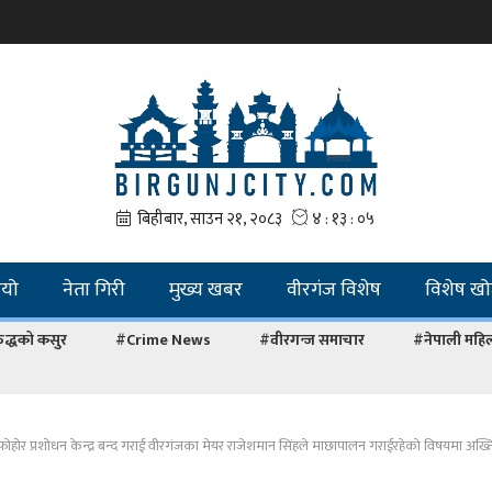
ियो
नेता गिरी
मुख्य खबर
वीरगंज विशेष
विशेष ख
द्धको कसुर
#Crime News
#वीरगन्ज समाचार
#नेपाली महि
होर प्रशोधन केन्द्र बन्द गराई वीरगंजका मेयर राजेशमान सिंहले माछापालन गराईरहेकाे विषयमा अख्