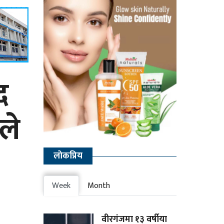
द
ले
लाेकप्रिय
Week
Month
वीरगंजमा १३ वर्षीया