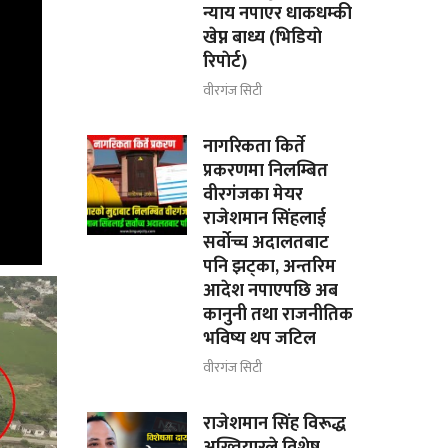
न्याय नपाएर धाकधम्की
खेप्न बाध्य (भिडियाे
रिपाेर्ट)
वीरगंज सिटी
नागरिकता किर्ते
प्रकरणमा निलम्बित
वीरगंजका मेयर
राजेशमान सिंहलाई
सर्वोच्च अदालतबाट
पनि झट्का, अन्तरिम
आदेश नपाएपछि अब
कानुनी तथा राजनीतिक
भविष्य थप जटिल
वीरगंज सिटी
राजेशमान सिंह विरूद्ध
अख्तियारले विशेष