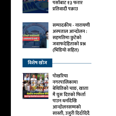
पर्साबाट १३ फरार
प्रतिवादी पक्राउ
सम्पादकीय - नारायणी
अस्पताल आन्दोलन :
सहमतिमा छुटेको
जवाफदेहिताको प्रश्न
(भिडियाे सहित)
विशेष खोज
पोखरिया
नगरपालिकामा
बेथितिको चाङ, खाता
मै घुस दिएको फिर्ता
पाउन धर्नादेखि
आन्दोलनसम्मकाे
सास्ती, उजुरी दिदाँदिदै