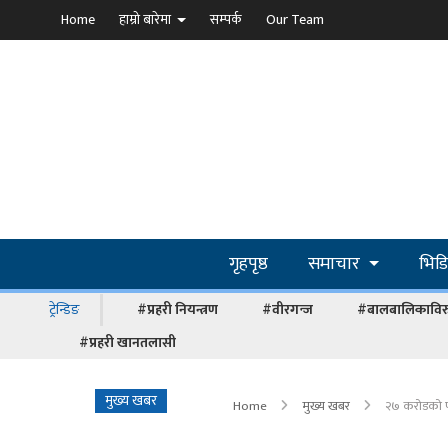
Home
हाम्रो बारेमा
सम्पर्क
Our Team
गृहपृष्ठ
समाचार
भिड
ट्रेन्डिङ
#प्रहरी नियन्त्रण
#वीरगन्ज
#बालबालिकाविरु
#प्रहरी खानतलासी
मुख्य खबर
Home
मुख्य खबर
२७ करोडको फो