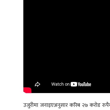
उजुरीमा जनाइएअनुसार करिब २७ करोड रुपैयाँ 