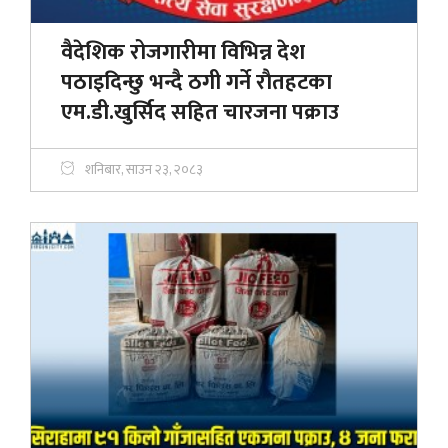
वैदेशिक रोजगारीमा विभिन्न देश
पठाइदिन्छु भन्दै ठगी गर्ने राैतहटका
एम.डी.खुर्सिद सहित चारजना पक्राउ
शनिबार, साउन २३, २०८३