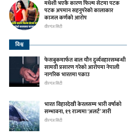
मधेशी भएकै कारण फिल्म सेटमा पटक
पटक अपमान सहनुपरेकाे कालाकार
काजल कर्णकाे आरोप
वीरगंज सिटी
विश्व
फेसबुकमार्फत बाल यौन दुर्व्यवहारसम्बन्धी
सामग्री प्रसारण गरेको आरोपमा नेपाली
नागरिक भारतमा पक्राउ
वीरगंज सिटी
भारत विहारदेखी केरलसम्म भारी वर्षाको
सम्भावना, १९ राज्यमा ‘अलर्ट’ जारी
वीरगंज सिटी