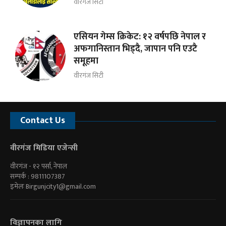
वीरगंज सिटी
एसियन गेम्स क्रिकेट: १२ वर्षपछि नेपाल र
अफगानिस्तान भिड्दै, जापान पनि एउटै
समूहमा
वीरगंज सिटी
Contact Us
वीरगंज मिडिया एजेन्सी
वीरगंज - १२ पर्सा, नेपाल
सम्पर्क : 9811107387
इमेलः
Birgunjcity1@gmail.com
विज्ञापनका लागि