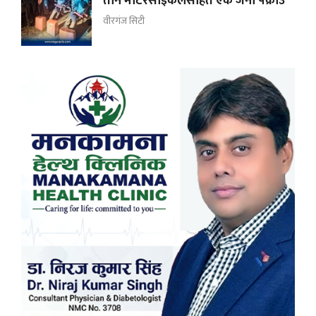
तीन मोटरसाइकलसहित एक जना पक्राउ
वीरगंज सिटी