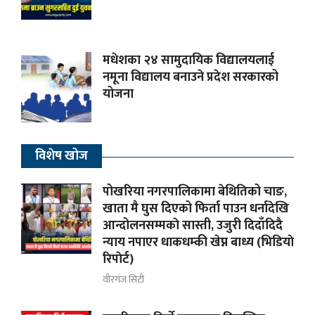
मधेशका २४ सामुदायिक विद्यालयलाई
नमूना विद्यालय बनाउने प्रदेश सरकारको
योजना
विशेष खोज
पोखरिया नगरपालिकामा बेथितिको चाङ,
खाता मै घुस दिएको फिर्ता पाउन धर्नादेखि
आन्दोलनसम्मकाे सास्ती, उजुरी दिदाँदिदै
न्याय नपाएर धाकधम्की खेप्न बाध्य (भिडियाे
रिपाेर्ट)
वीरगंज सिटी