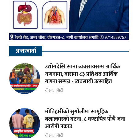
अन्तरवार्ता
उद्योगदेखि साना व्यवसायसम्म आर्थिक
गणनामा, बारामा ८३ प्रतिशत आर्थिक
गणना सम्पन्न - व्यवसायी उत्साहित
वीरगंज सिटी
मोतिहारीको सुगौलीमा सामूहिक
बलात्कारको घटना, ८ घण्टाभित्र पाँचै जना
आरोपी पक्राउ
वीरगंज सिटी