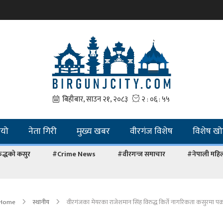
ियो
नेता गिरी
मुख्य खबर
वीरगंज विशेष
विशेष ख
द्धको कसुर
#Crime News
#वीरगन्ज समाचार
#नेपाली महि
Home
स्थानीय
वीरगंजका मेयरका राजेशमान सिंह विरुद्ध किर्ते नागरिकता कसुरमा पक्रा