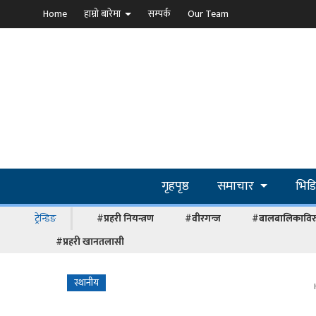
Home
हाम्रो बारेमा
सम्पर्क
Our Team
गृहपृष्ठ
समाचार
भिड
ट्रेन्डिङ
#प्रहरी नियन्त्रण
#वीरगन्ज
#बालबालिकाविरु
#प्रहरी खानतलासी
स्थानीय