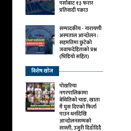
पर्साबाट १३ फरार
प्रतिवादी पक्राउ
सम्पादकीय - नारायणी
अस्पताल आन्दोलन :
सहमतिमा छुटेको
जवाफदेहिताको प्रश्न
(भिडियाे सहित)
विशेष खोज
पोखरिया
नगरपालिकामा
बेथितिको चाङ, खाता
मै घुस दिएको फिर्ता
पाउन धर्नादेखि
आन्दोलनसम्मकाे
सास्ती, उजुरी दिदाँदिदै