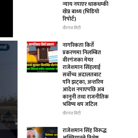
न्याय नपाएर धाकधम्की
खेप्न बाध्य (भिडियाे
रिपाेर्ट)
वीरगंज सिटी
नागरिकता किर्ते
प्रकरणमा निलम्बित
वीरगंजका मेयर
राजेशमान सिंहलाई
सर्वोच्च अदालतबाट
पनि झट्का, अन्तरिम
आदेश नपाएपछि अब
कानुनी तथा राजनीतिक
भविष्य थप जटिल
वीरगंज सिटी
राजेशमान सिंह विरूद्ध
अख्तियारले विशेष