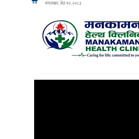
मंगलबार, जेठ १२, २०८३