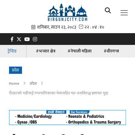
ट्रेन्डिङ
#भन्सार क्षेत्र
#नेपाली महिला
#वीरगन्ज
#ब
प्रदेश
Home
प्रदेश
रौतहटको गढीमाई नगरपालिकाका मेयरसहित चार जनाविरुद्ध भ्रष्टाचार मुद्दा