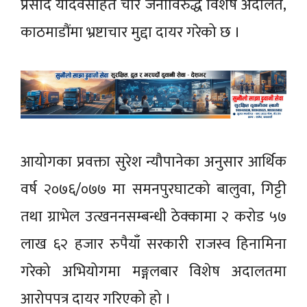
प्रसाद यादवसहित चार जनाविरुद्ध विशेष अदालत,
काठमाडौंमा भ्रष्टाचार मुद्दा दायर गरेको छ ।
आयोगका प्रवक्ता सुरेश न्यौपानेका अनुसार आर्थिक
वर्ष २०७६/०७७ मा समनपुरघाटको बालुवा, गिट्टी
तथा ग्राभेल उत्खननसम्बन्धी ठेक्कामा २ करोड ५७
लाख ६२ हजार रुपैयाँ सरकारी राजस्व हिनामिना
गरेको अभियोगमा मङ्गलबार विशेष अदालतमा
आरोपपत्र दायर गरिएको हो ।