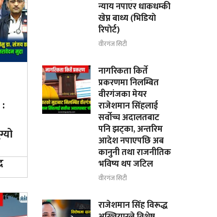
न्याय नपाएर धाकधम्की
खेप्न बाध्य (भिडियाे
रिपाेर्ट)
वीरगंज सिटी
नागरिकता किर्ते
प्रकरणमा निलम्बित
वीरगंजका मेयर
 :
राजेशमान सिंहलाई
सर्वोच्च अदालतबाट
पनि झट्का, अन्तरिम
ग्यो
आदेश नपाएपछि अब
कानुनी तथा राजनीतिक
र
भविष्य थप जटिल
वीरगंज सिटी
राजेशमान सिंह विरूद्ध
अख्तियारले विशेष