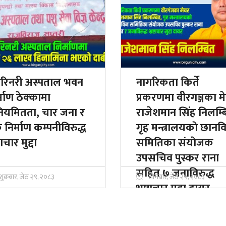
टेरिनरी अस्पताल भवन
नागरिकता किर्ते
्माण ठेक्कामा
प्रकरणमा वीरगञ्जका म
ियमितता, चार जना र
राजेशमान सिंह निलम्ब
निर्माण कम्पनीविरुद्ध
गृह मन्त्रालयकाे छानव
्टाचार मुद्दा
समितिका संयाेजक
उपसचिव पुस्कर राना
सहित ७ जनाविरुद्ध
शुक्रबार, जेठ २९, २०८३
सोमबार, जेठ २५, २०८३
भ्रष्टाचार मुद्दा दायर