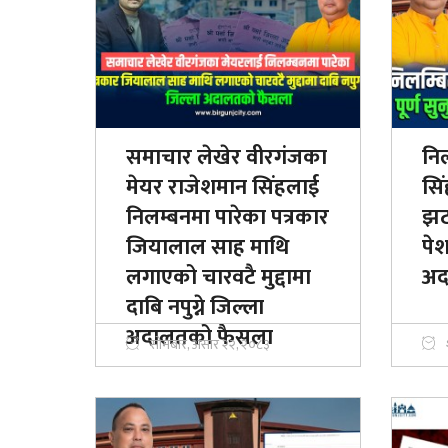
समाचार लेखेर वीरगंजका
नि
मेयर राजेशमान सिंहलाई
सिं
निलम्बनमा पारेका पत्रकार
झटक
जियालाल साह माथि
पेश
लगाएको चारवटै मुद्दामा
अद
दाबि नपुग्ने जिल्ला
अदालतको फैसला
सोमबार, असार २२, २०८३