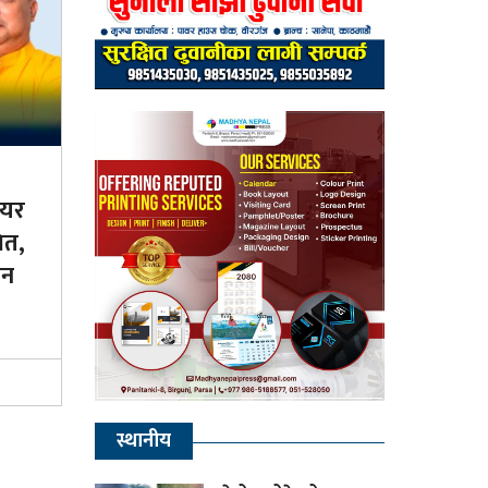
ेयर
ित,
िन
स्थानीय