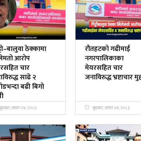
्टी–बालुवा ठेक्कामा
रौतहटको गढीमाई
लेमतो आरोप
नगरपालिकाका
यरसहित चार
मेयरसहित चार
विरुद्ध साढे २
जनाविरुद्ध भ्रष्टाचार मुद्
ोडभन्दा बढी बिगो
बी
बुधबार, असार २४, २०८३
बुधबार, असार २४, २०८३