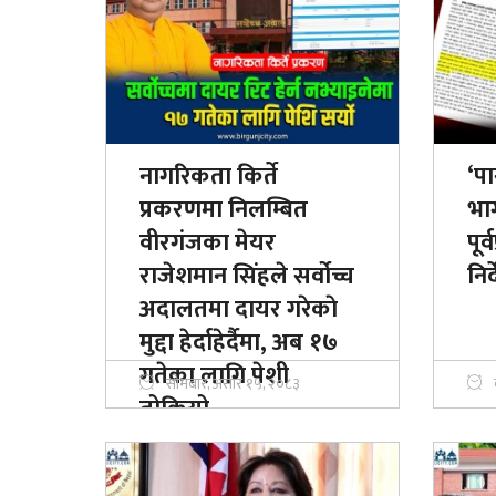
नागरिकता किर्ते
‘पा
प्रकरणमा निलम्बित
भाग
वीरगंजका मेयर
पूर
राजेशमान सिंहले सर्वोच्च
निर
अदालतमा दायर गरेकाे
मुद्दा हेर्दाहेर्दैमा, अब १७
गतेका लागि पेशी
सोमबार, असार १५, २०८३
तोकियो