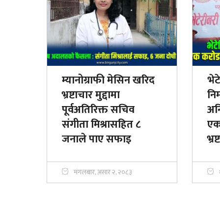
म्यानोग्राफी मेसिन खरिद
भे
भ्रष्टाचार मुद्दामा
निर
पूर्वअतिरिक्त सचिव
अन
संगीता मिश्रासहित ८
एक 
जनाले पाए सफाइ
भ्रष
मंगलबार, असार २, २०८३