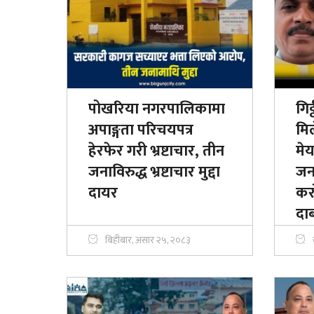
पोखरिया नगरपालिकामा
गिट
अपाङ्गता परिचयपत्र
मि
हेरफेर गरी भ्रष्टाचार, तीन
मे
जनाविरुद्ध भ्रष्टाचार मुद्दा
जना
दायर
कर
दा
बिहीबार, असार २५, २०८३