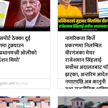
सपोर्ट ठेक्का दुई
नागरिकता किर्ते
मा टुक्र्याउन
प्रकरणमा निलम्बित
्वप्रधानमन्त्री ओलीको
वीरगंजका मेयर
्देशन थियो’
राजेशमान सिंहलाई
सर्वोच्च अदालतबाट प
झट्का, अन्तरिम आदे
नपाएपछि अब कानुनी
बुधबार, असार १०, २०८३
बुधबार, असार १०, २०८३
तथा राजनीतिक भविष्
थप जटिल