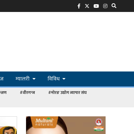
ोज
ग्यालरी
विविध
्त्रण
#वीरगन्ज
#मोरङ उद्योग व्यापार संघ