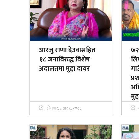
आरजु राणा देउवासहित
७२ 
१८ जनाविरुद्ध विशेष
लि
अदालतमा मुद्दा दायर
गा
प्
अधि
मुद्द
सोमबार, असार ८, २०८३