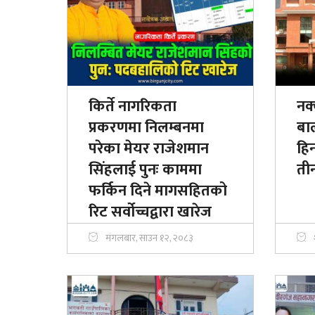
किर्ते नागरिकता
नक
प्रकरणमा निलम्बनमा
बाल
परेका मेयर राजेशमान
हि
सिंहलाई पुनः काममा
तीन
फर्किन दिने मागसहितको
रिट सर्वोच्चद्वारा खारेज
मंगलबार, साउन १२, २०८३