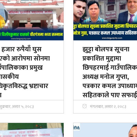
हजार रुपैयाँ घुस
​झुट्टा बोलपत्र सूचना
एको आरोपमा सोनमा
प्रकाशित मुद्दामा
उँपालिकाका प्रमुख
छिपहरमाई गाउँपालिक
रशासकीय
अध्यक्ष मनाेज गुप्ता,
कृतविरुद्ध भ्रष्टाचार
पत्रकार कमल उपाध्या
ा
सहितकाले पाए सफाई
शुक्रबार, असार ५, २०८३
मंगलबार, असार २, २०८३