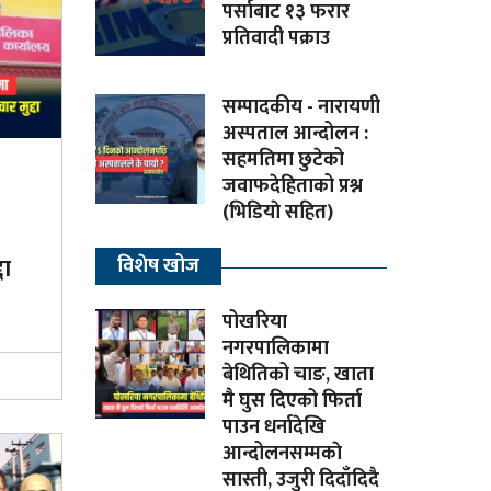
पर्साबाट १३ फरार
प्रतिवादी पक्राउ
सम्पादकीय - नारायणी
अस्पताल आन्दोलन :
सहमतिमा छुटेको
जवाफदेहिताको प्रश्न
(भिडियाे सहित)
दा
विशेष खोज
पोखरिया
नगरपालिकामा
बेथितिको चाङ, खाता
मै घुस दिएको फिर्ता
पाउन धर्नादेखि
आन्दोलनसम्मकाे
सास्ती, उजुरी दिदाँदिदै