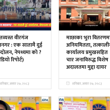
तव्यस्त वीरगंज
माछाका भुरा वितरणम
ानगर : एक सातामै दुई
अनियमितता, तत्काली
दोलन, नेपथ्यमा काे ?
कार्यालय प्रमुखसहित
डियो रिपोर्ट)
चार जनाविरुद्ध विशेष
अदालतमा मुद्दा दायर
शनिबार, असार २७, २०८३
शनिबार, असार २७, २०८३