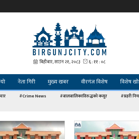
ियो
नेता गिरी
मुख्य खबर
वीरगंज विशेष
विशेष ख
चार
#Crime News
#बालबालिकाविरुद्धको कसुर
#प्रहरी नियन