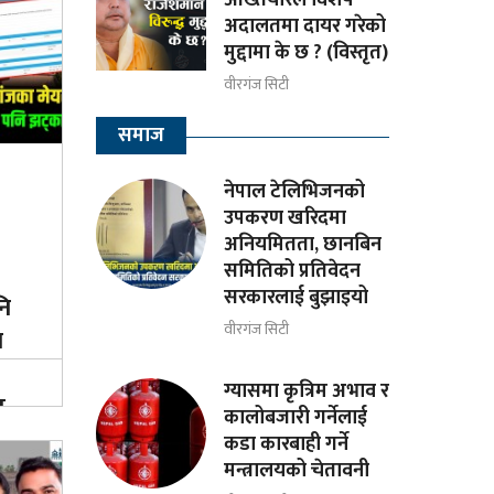
अदालतमा दायर गरेको
मुद्दामा के छ ? (विस्तृत)
वीरगंज सिटी
समाज
नेपाल टेलिभिजनको
उपकरण खरिदमा
अनियमितता, छानबिन
समितिको प्रतिवेदन
सरकारलाई बुझाइयो
नि
वीरगंज सिटी
श
ग्यासमा कृत्रिम अभाव र
य
कालोबजारी गर्नेलाई
कडा कारबाही गर्ने
मन्त्रालयको चेतावनी