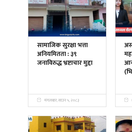
सामाजिक सुरक्षा भत्ता
अस्
अनियमितता : ३९
मह
जनाविरुद्ध भ्रष्टाचार मुद्दा
आन्
(भि
मंगलबार, साउन ५, २०८३