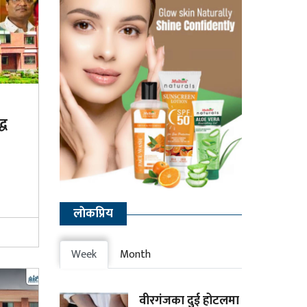
्ध
लाेकप्रिय
Week
Month
वीरगंजका दुई होटलमा