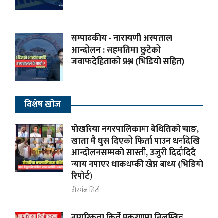
सम्पादकीय - नारायणी अस्पताल
आन्दोलन : सहमतिमा छुटेको
जवाफदेहिताको प्रश्न (भिडियाे सहित)
विशेष खोज
पोखरिया नगरपालिकामा बेथितिको चाङ,
खाता मै घुस दिएको फिर्ता पाउन धर्नादेखि
आन्दोलनसम्मकाे सास्ती, उजुरी दिदाँदिदै
न्याय नपाएर धाकधम्की खेप्न बाध्य (भिडियाे
रिपाेर्ट)
वीरगंज सिटी
नागरिकता किर्ते प्रकरणमा निलम्बित