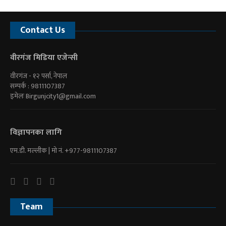
Contact Us
वीरगंज मिडिया एजेन्सी
वीरगंज - १२ पर्सा, नेपाल
सम्पर्क : 9811107387
इमेलः
Birgunjcity1@gmail.com
विज्ञापनका लागि
एम.डी. मल्लीक | माे नं. +977-9811107387
Team