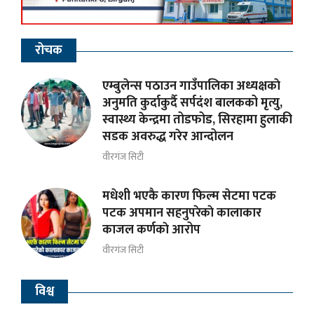
रोचक
एम्बुलेन्स पठाउन गाउँपालिका अध्यक्षकाे
अनुमति कुर्दाकुर्दै सर्पदंश बालकको मृत्यु,
स्वास्थ्य केन्द्रमा तोडफोड, सिरहामा हुलाकी
सडक अवरुद्ध गरेर आन्दोलन
वीरगंज सिटी
मधेशी भएकै कारण फिल्म सेटमा पटक
पटक अपमान सहनुपरेकाे कालाकार
काजल कर्णकाे आरोप
वीरगंज सिटी
विश्व