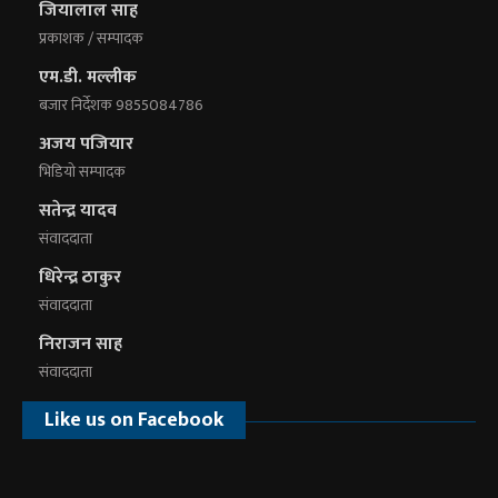
जियालाल साह
प्रकाशक / सम्पादक
एम.डी. मल्लीक
बजार निर्देशक 9855084786
अजय पजियार
भिडियाे सम्पादक
सतेन्द्र यादव
संवाददाता
धिरेन्द्र ठाकुर
संवाददाता
निराजन साह
संवाददाता
Like us on Facebook