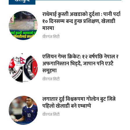
राधेमाई कुस्ती अखडाको दुर्दशा : पानी पर्दा
१० दिनसम्म बन्द हुन्छ प्रशिक्षण, खेलाडी
मारमा
वीरगंज सिटी
एसियन गेम्स क्रिकेट: १२ वर्षपछि नेपाल र
अफगानिस्तान भिड्दै, जापान पनि एउटै
समूहमा
वीरगंज सिटी
लगातार दुई विश्वकपमा गोल्डेन बुट जित्ने
पहिलो खेलाडी बने एम्बाप्पे
वीरगंज सिटी