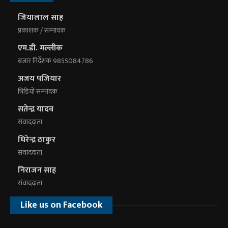
जियालाल साह
प्रकाशक / सम्पादक
एम.डी. मल्लीक
बजार निर्देशक 9855084786
अजय पजियार
भिडियाे सम्पादक
सतेन्द्र यादव
संवाददाता
धिरेन्द्र ठाकुर
संवाददाता
निराजन साह
संवाददाता
Like us on Facebook