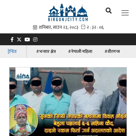
ट्रेन्डिङ
#भन्सार क्षेत्र
#नेपाली महिला
#वीरगन्ज
#ब