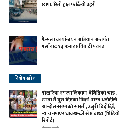
छापा, रित्तो हात फर्कियो प्रहरी
फैसला कार्यान्वयन अभियान अन्तर्गत
पर्साबाट १३ फरार प्रतिवादी पक्राउ
विशेष खोज
पोखरिया नगरपालिकामा बेथितिको चाङ,
खाता मै घुस दिएको फिर्ता पाउन धर्नादेखि
आन्दोलनसम्मकाे सास्ती, उजुरी दिदाँदिदै
न्याय नपाएर धाकधम्की खेप्न बाध्य (भिडियाे
रिपाेर्ट)