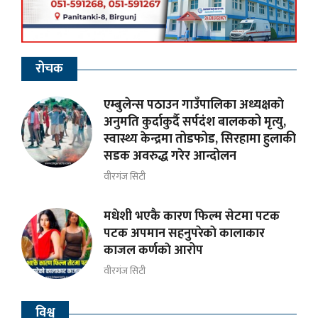
रोचक
एम्बुलेन्स पठाउन गाउँपालिका अध्यक्षकाे
अनुमति कुर्दाकुर्दै सर्पदंश बालकको मृत्यु,
स्वास्थ्य केन्द्रमा तोडफोड, सिरहामा हुलाकी
सडक अवरुद्ध गरेर आन्दोलन
वीरगंज सिटी
मधेशी भएकै कारण फिल्म सेटमा पटक
पटक अपमान सहनुपरेकाे कालाकार
काजल कर्णकाे आरोप
वीरगंज सिटी
विश्व