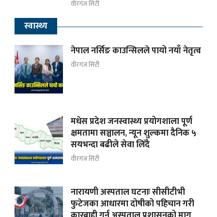
वीरगंज सिटी
स्वास्थ्य
नेपाल नर्सिङ काउन्सिलले पायो नयाँ नेतृत्व
वीरगंज सिटी
मधेस प्रदेश जनस्वास्थ्य प्रयोगशाला पूर्ण
क्षमतामा सञ्चालन, न्यून शुल्कमा दैनिक ५
सयभन्दा बढीले सेवा लिँदै
वीरगंज सिटी
नारायणी अस्पताल घटनाः सीसीटीभी
फुटेजका आधारमा दोषीको पहिचान गरी
कारबाही गर्न अस्पताल प्रशासनको माग