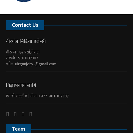
Contact Us
वीरगंज मिडिया एजेन्सी
वीरगंज - १२ पर्सा, नेपाल
सम्पर्क : 9811107387
इमेलः
Birgunjcity1@gmail.com
विज्ञापनका लागि
एम.डी. मल्लीक | माे नं. +977-9811107387
Team