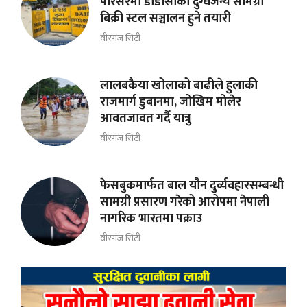
परिसरमा डीडीसीको दुग्धजन्य सामग्री
बिक्री स्टल सञ्चालन हुने तयारी
वीरगंज सिटी
लालबकैया खोलाको बाढीले हुलाकी
राजमार्ग डुबानमा, जोखिम मोलेर
आवतजावत गर्दै यात्रु
वीरगंज सिटी
फेसबुकमार्फत बाल यौन दुर्व्यवहारसम्बन्धी
सामग्री प्रसारण गरेको आरोपमा नेपाली
नागरिक भारतमा पक्राउ
वीरगंज सिटी