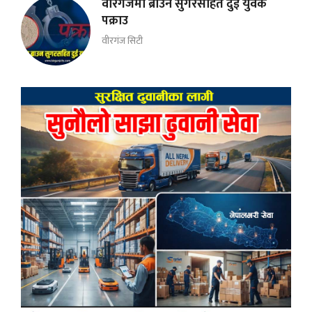
वीरगंजमा ब्राउन सुगरसहित दुई युवक
पक्राउ
वीरगंज सिटी