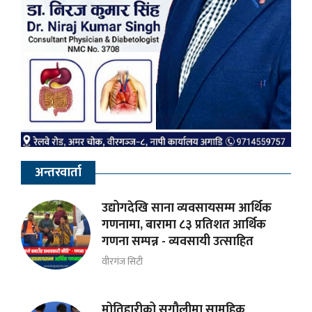
अन्तरवार्ता
उद्योगदेखि साना व्यवसायसम्म आर्थिक
गणनामा, बारामा ८३ प्रतिशत आर्थिक
गणना सम्पन्न - व्यवसायी उत्साहित
वीरगंज सिटी
मोतिहारीको सुगौलीमा सामूहिक