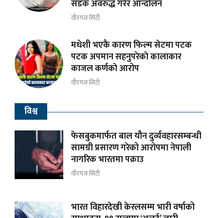
सडक अवरुद्ध गरेर आन्दोलन
वीरगंज सिटी
मधेशी भएकै कारण फिल्म सेटमा पटक
पटक अपमान सहनुपरेकाे कालाकार
काजल कर्णकाे आरोप
वीरगंज सिटी
विश्व
फेसबुकमार्फत बाल यौन दुर्व्यवहारसम्बन्धी
सामग्री प्रसारण गरेको आरोपमा नेपाली
नागरिक भारतमा पक्राउ
वीरगंज सिटी
भारत विहारदेखी केरलसम्म भारी वर्षाको