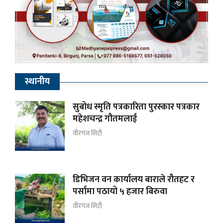
स्थानीय
सुबोध स्मृति पत्रकारिता पुरस्कार पत्रकार
महेशचन्द्र गौतमलाई
वीरगंज सिटी
डिभिजन वन कार्यालय बाराले रौतहट र
पर्सामा पठायो ५ हजार बिरुवा
वीरगंज सिटी