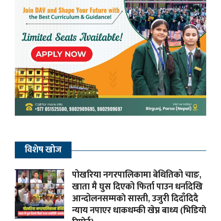
विशेष खोज
पोखरिया नगरपालिकामा बेथितिको चाङ,
खाता मै घुस दिएको फिर्ता पाउन धर्नादेखि
आन्दोलनसम्मकाे सास्ती, उजुरी दिदाँदिदै
न्याय नपाएर धाकधम्की खेप्न बाध्य (भिडियाे