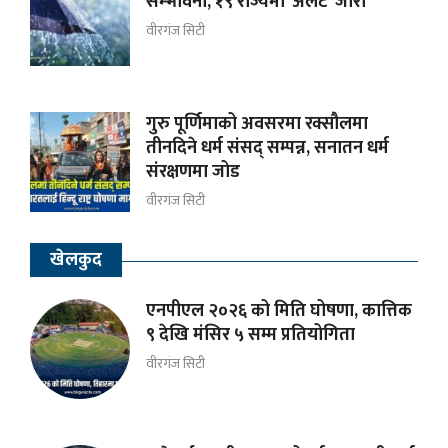
सम्भावना, १९ राज्यमा ‘अलर्ट’ जारी
वीरगंज सिटी
गुरु पूर्णिमाको अवसरमा रक्सौलमा
तीनदिने धर्म संसद् सम्पन्न, सनातन धर्म
संरक्षणमा जोड
वीरगंज सिटी
खेलकुद
एनपीएल २०२६ को मिति घोषणा, कात्तिक
९ देखि मंसिर ५ सम्म प्रतियोगिता
वीरगंज सिटी