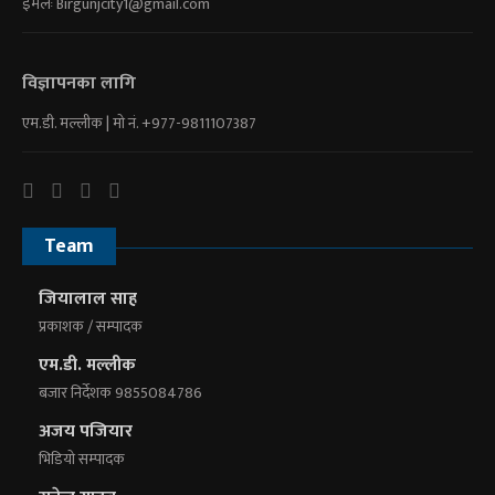
इमेलः
Birgunjcity1@gmail.com
विज्ञापनका लागि
एम.डी. मल्लीक | माे नं. +977-9811107387
Team
जियालाल साह
प्रकाशक / सम्पादक
एम.डी. मल्लीक
बजार निर्देशक 9855084786
अजय पजियार
भिडियाे सम्पादक