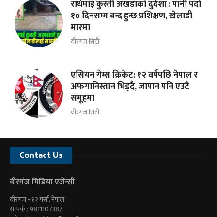
राधेमाई कुस्ती अखडाको दुर्दशा : पानी पर्दा
१० दिनसम्म बन्द हुन्छ प्रशिक्षण, खेलाडी
मारमा
वीरगंज सिटी
एसियन गेम्स क्रिकेट: १२ वर्षपछि नेपाल र
अफगानिस्तान भिड्दै, जापान पनि एउटै
समूहमा
वीरगंज सिटी
Contact Us
वीरगंज मिडिया एजेन्सी
वीरगंज - १२ पर्सा, नेपाल
सम्पर्क : 9811107387