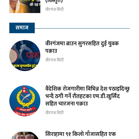
(विस्तृत)
वीरगंज सिटी
समाज
वीरगंजमा ब्राउन सुगरसहित दुई युवक
पक्राउ
वीरगंज सिटी
वैदेशिक रोजगारीमा विभिन्न देश पठाइदिन्छु
भन्दै ठगी गर्ने राैतहटका एम.डी.खुर्सिद
सहित चारजना पक्राउ
वीरगंज सिटी
सिराहामा ९१ किलो गाँजासहित एक