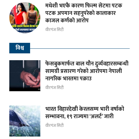
मधेशी भएकै कारण फिल्म सेटमा पटक
पटक अपमान सहनुपरेकाे कालाकार
काजल कर्णकाे आरोप
वीरगंज सिटी
विश्व
फेसबुकमार्फत बाल यौन दुर्व्यवहारसम्बन्धी
सामग्री प्रसारण गरेको आरोपमा नेपाली
नागरिक भारतमा पक्राउ
वीरगंज सिटी
भारत विहारदेखी केरलसम्म भारी वर्षाको
सम्भावना, १९ राज्यमा ‘अलर्ट’ जारी
वीरगंज सिटी