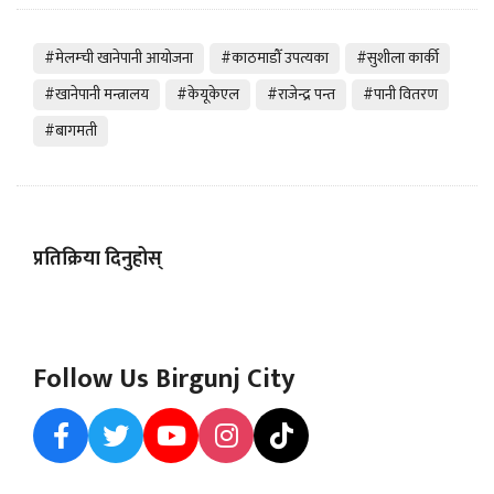
#मेलम्ची खानेपानी आयोजना
#काठमाडौँ उपत्यका
#सुशीला कार्की
#खानेपानी मन्त्रालय
#केयूकेएल
#राजेन्द्र पन्त
#पानी वितरण
#बागमती
प्रतिक्रिया दिनुहोस्
Follow Us Birgunj City