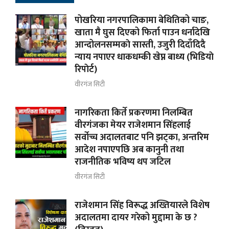
पोखरिया नगरपालिकामा बेथितिको चाङ,
खाता मै घुस दिएको फिर्ता पाउन धर्नादेखि
आन्दोलनसम्मकाे सास्ती, उजुरी दिदाँदिदै
न्याय नपाएर धाकधम्की खेप्न बाध्य (भिडियाे
रिपाेर्ट)
वीरगंज सिटी
नागरिकता किर्ते प्रकरणमा निलम्बित
वीरगंजका मेयर राजेशमान सिंहलाई
सर्वोच्च अदालतबाट पनि झट्का, अन्तरिम
आदेश नपाएपछि अब कानुनी तथा
राजनीतिक भविष्य थप जटिल
वीरगंज सिटी
राजेशमान सिंह विरूद्ध अख्तियारले विशेष
अदालतमा दायर गरेको मुद्दामा के छ ?