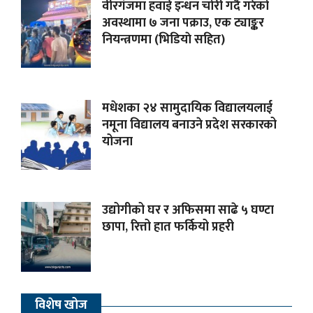
वीरगंजमा हवाई इन्धन चोरी गर्दै गरेको
अवस्थामा ७ जना पक्राउ, एक ट्याङ्कर
नियन्त्रणमा (भिडियाे सहित)
मधेशका २४ सामुदायिक विद्यालयलाई
नमूना विद्यालय बनाउने प्रदेश सरकारको
योजना
उद्योगीको घर र अफिसमा साढे ५ घण्टा
छापा, रित्तो हात फर्कियो प्रहरी
विशेष खोज