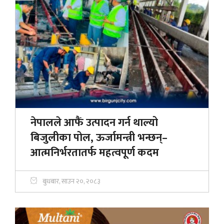
नेपालले आफैं उत्पादन गर्न थाल्यो
बिजुलीका पोल, ऊर्जामन्त्री भन्छन्–
आत्मनिर्भरतातर्फ महत्वपूर्ण कदम
बुधबार, साउन २०, २०८३