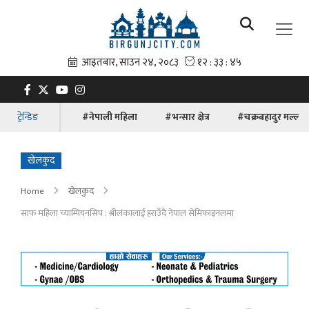
ट्रेन्डिङ
#नेपाली महिला
#भन्सार क्षेत्र
#चक्रबहादुर मल्ल
खेलकुद
Home
खेलकुद
साफ महिला च्याम्पियनसिप : श्रीलंकालाई हराउँदै नेपाल सेमिफाइनलमा