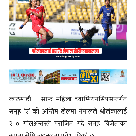
काठमाडौँ । साफ महिला च्याम्पियनसिपअन्तर्गत
समूह ‘ए’ को अन्तिम खेलमा नेपालले श्रीलंकालाई
२–० गोलअन्तरले पराजित गर्दै समूह विजेताका
रूपमा सेमिफाइनलमा प्रवेश गरेको छ ।