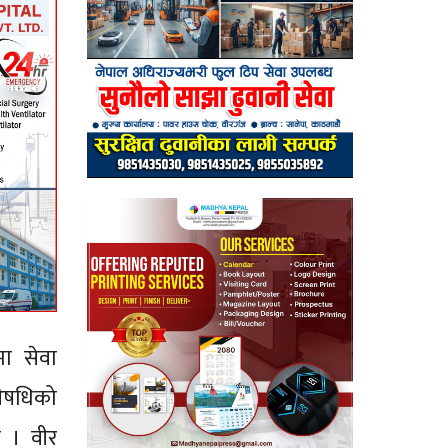
मा सेवा
 औषधिको
छ । वीर