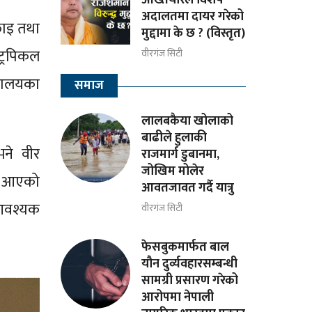
अदालतमा दायर गरेको
फाइ तथा
मुद्दामा के छ ? (विस्तृत)
ट्रपिकल
वीरगंज सिटी
्रालयका
समाज
लालबकैया खोलाको
बाढीले हुलाकी
भने वीर
राजमार्ग डुबानमा,
जोखिम मोलेर
दै आएको
आवतजावत गर्दै यात्रु
 आवश्यक
वीरगंज सिटी
फेसबुकमार्फत बाल
यौन दुर्व्यवहारसम्बन्धी
सामग्री प्रसारण गरेको
आरोपमा नेपाली