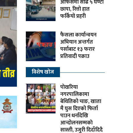
अफिसमा साढे ५ घण्टा
छापा, रित्तो हात
फर्कियो प्रहरी
फैसला कार्यान्वयन
अभियान अन्तर्गत
पर्साबाट १३ फरार
प्रतिवादी पक्राउ
विशेष खोज
पोखरिया
नगरपालिकामा
बेथितिको चाङ, खाता
मै घुस दिएको फिर्ता
पाउन धर्नादेखि
आन्दोलनसम्मकाे
सास्ती, उजुरी दिदाँदिदै