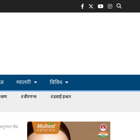
ोज
ग्यालरी
विविध
्त्रण
#वीरगन्ज
#हवाई इन्धन
अनुगमन तीव्र