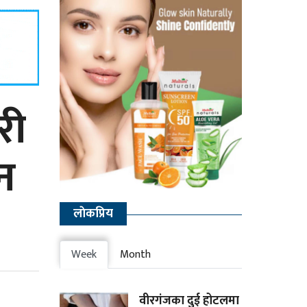
री
न
लाेकप्रिय
Week
Month
वीरगंजका दुई होटलमा