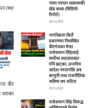
न्याय नपाएर धाकधम्की
थापन तथा
खेप्न बाध्य (भिडियाे
रिपाेर्ट)
वीरगंज सिटी
नागरिकता किर्ते
प्रकरणमा निलम्बित
वीरगंजका मेयर
राजेशमान सिंहलाई
सर्वोच्च अदालतबाट
पनि झट्का, अन्तरिम
आदेश नपाएपछि अब
कानुनी तथा राजनीतिक
भविष्य थप जटिल
 आज वीर
वीरगंज सिटी
गत भएका
राजेशमान सिंह विरूद्ध
अख्तियारले विशेष