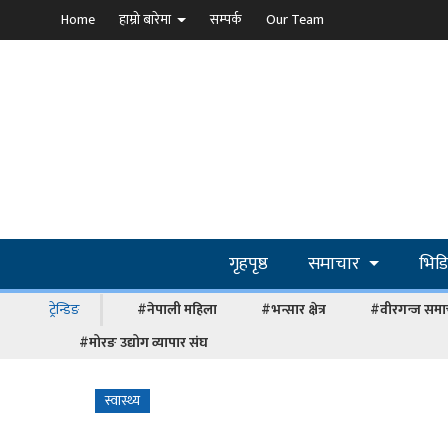
Home
हाम्रो बारेमा
सम्पर्क
Our Team
गृहपृष्ठ
समाचार
भिड
ट्रेन्डिङ
#नेपाली महिला
#भन्सार क्षेत्र
#वीरगन्ज समा
#मोरङ उद्योग व्यापार संघ
स्वास्थ्य