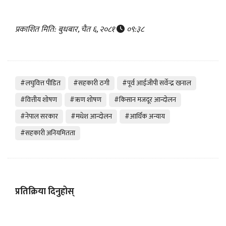
प्रकाशित मिति: बुधबार, चैत ६, २०८१
०९:३८
#लघुवित्त पीडित
#सहकारी ठगी
#पूर्व आईजीपी सर्वेन्द्र खनाल
#वित्तीय शोषण
#ऋण शोषण
#किसान मजदूर आन्दोलन
#नेपाल सरकार
#मधेश आन्दोलन
#आर्थिक अन्याय
#सहकारी अनियमितता
प्रतिक्रिया दिनुहोस्