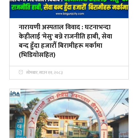
नारायणी अस्पताल विवाद : घटनाभन्दा
केहीलाई 'मेसु' बन्ने राजनीति हाबी, सेवा
बन्द हुँदा हजाराैँ बिरामीहरू मर्कामा
(भिडियोसहित)
सोमबार, साउन ११, २०८३