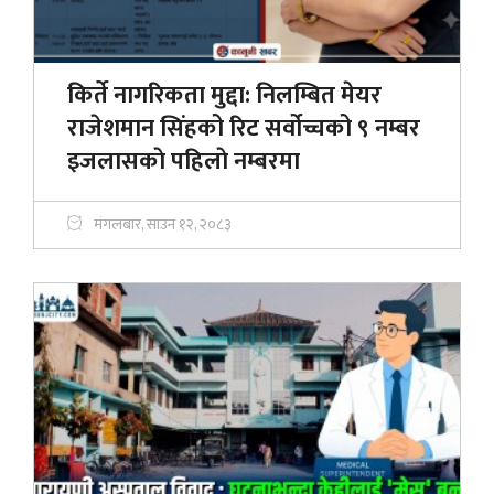
किर्ते नागरिकता मुद्दा: निलम्बित मेयर
राजेशमान सिंहको रिट सर्वोच्चको ९ नम्बर
इजलासकाे पहिलाे नम्बरमा
मंगलबार, साउन १२, २०८३