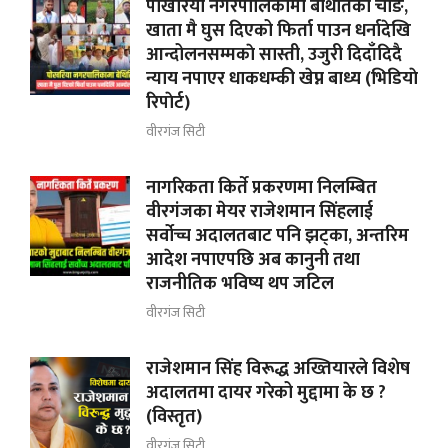
पोखरिया नगरपालिकामा बेथितिको चाङ,
खाता मै घुस दिएको फिर्ता पाउन धर्नादेखि
आन्दोलनसम्मकाे सास्ती, उजुरी दिदाँदिदै
न्याय नपाएर धाकधम्की खेप्न बाध्य (भिडियाे
रिपाेर्ट)
वीरगंज सिटी
नागरिकता किर्ते प्रकरणमा निलम्बित
वीरगंजका मेयर राजेशमान सिंहलाई
सर्वोच्च अदालतबाट पनि झट्का, अन्तरिम
आदेश नपाएपछि अब कानुनी तथा
राजनीतिक भविष्य थप जटिल
वीरगंज सिटी
राजेशमान सिंह विरूद्ध अख्तियारले विशेष
अदालतमा दायर गरेको मुद्दामा के छ ?
(विस्तृत)
वीरगंज सिटी