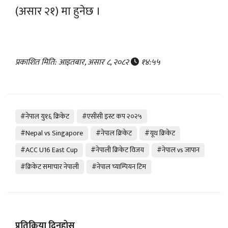
(असार २१) मा हुनेछ ।
प्रकाशित मिति: आइतबार, असार ८, २०८२
१४:५५
#नेपाल यु१६ क्रिकेट
#एसीसी इस्ट कप २०२५
#Nepal vs Singapore
#नेपाल क्रिकेट
#यूथ क्रिकेट
#ACC U16 East Cup
#नेपाली क्रिकेट विजय
#नेपाल vs जापान
#क्रिकेट समाचार नेपाली
#नेपाल च्याम्पियन टिम
प्रतिक्रिया दिनुहोस्