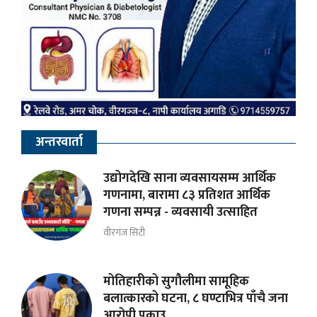
अन्तरवार्ता
उद्योगदेखि साना व्यवसायसम्म आर्थिक
गणनामा, बारामा ८३ प्रतिशत आर्थिक
गणना सम्पन्न - व्यवसायी उत्साहित
वीरगंज सिटी
मोतिहारीको सुगौलीमा सामूहिक
बलात्कारको घटना, ८ घण्टाभित्र पाँचै जना
आरोपी पक्राउ