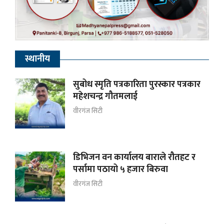
स्थानीय
सुबोध स्मृति पत्रकारिता पुरस्कार पत्रकार
महेशचन्द्र गौतमलाई
वीरगंज सिटी
डिभिजन वन कार्यालय बाराले रौतहट र
पर्सामा पठायो ५ हजार बिरुवा
वीरगंज सिटी