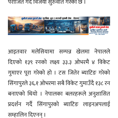
पराजित गर्दै विजयी सुरुवात गरेको छ ।
आइतवार मलेसियामा सम्पन्न खेलमा नेपालले
दिएको १३९ रनको लक्ष्य ३३.३ ओभरमै ४ विकेट
गुमाएर पूरा गरेको हो । टस जितेर ब्याटिङ गरेको
सिंगापुरले ३६.१ ओभरमा सबै विकेट गुमाउँदै १३८ रन
बनाएको थियो । नेपालका बलरहरूले अनुशासित
प्रदर्शन गर्दै सिंगापुरको ब्याटिङ लाइनअपलाई
सम्हालिन दिएनन् ।