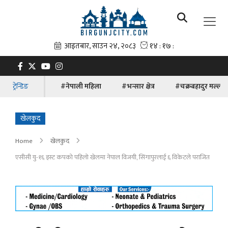
ट्रेन्डिङ
#नेपाली महिला
#भन्सार क्षेत्र
#चक्रबहादुर मल्ल
खेलकुद
Home
खेलकुद
एसीसी यु-१६ इस्ट कपको पहिलो खेलमा नेपाल विजयी, सिंगापुरलाई ६ विकेटले पराजित