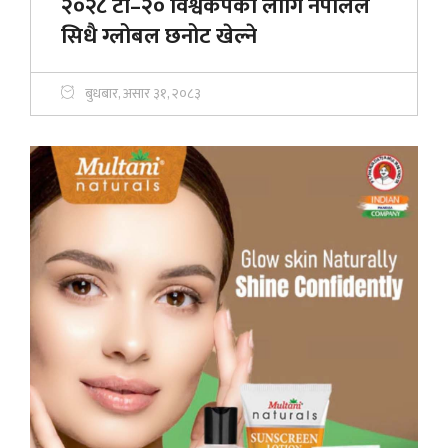
२०२८ टी–२० विश्वकपका लागि नेपालले
सिधै ग्लोबल छनोट खेल्ने
बुधबार, असार ३१, २०८३