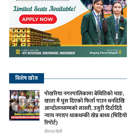
विशेष खोज
पोखरिया नगरपालिकामा बेथितिको चाङ,
खाता मै घुस दिएको फिर्ता पाउन धर्नादेखि
आन्दोलनसम्मकाे सास्ती, उजुरी दिदाँदिदै
न्याय नपाएर धाकधम्की खेप्न बाध्य (भिडियाे
रिपाेर्ट)
वीरगंज सिटी