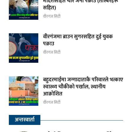
मदिरासहित चार जना पक्राउ (तस्बिरहरू
सहित)
वीरगंज सिटी
वीरगंजमा ब्राउन सुगरसहित दुई युवक
पक्राउ
वीरगंज सिटी
बहुदरमाईमा जग्गादाताकै परिवारले भत्काए
स्वास्थ्य चौकीको पर्खाल, स्थानीय
आक्रोशित
वीरगंज सिटी
अन्तरवार्ता