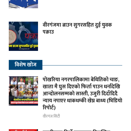
वीरगंजमा ब्राउन सुगरसहित दुई युवक
पक्राउ
विशेष खोज
पोखरिया नगरपालिकामा बेथितिको चाङ,
खाता मै घुस दिएको फिर्ता पाउन धर्नादेखि
आन्दोलनसम्मकाे सास्ती, उजुरी दिदाँदिदै
न्याय नपाएर धाकधम्की खेप्न बाध्य (भिडियाे
रिपाेर्ट)
वीरगंज सिटी