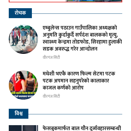
रोचक
एम्बुलेन्स पठाउन गाउँपालिका अध्यक्षकाे
अनुमति कुर्दाकुर्दै सर्पदंश बालकको मृत्यु,
स्वास्थ्य केन्द्रमा तोडफोड, सिरहामा हुलाकी
सडक अवरुद्ध गरेर आन्दोलन
वीरगंज सिटी
मधेशी भएकै कारण फिल्म सेटमा पटक
पटक अपमान सहनुपरेकाे कालाकार
काजल कर्णकाे आरोप
वीरगंज सिटी
विश्व
फेसबुकमार्फत बाल यौन दुर्व्यवहारसम्बन्धी