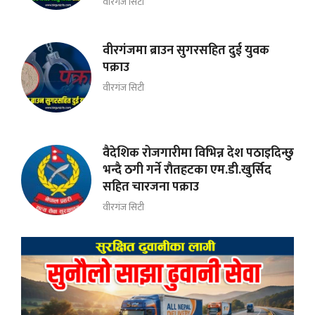
वीरगंज सिटी
वीरगंजमा ब्राउन सुगरसहित दुई युवक
पक्राउ
वीरगंज सिटी
वैदेशिक रोजगारीमा विभिन्न देश पठाइदिन्छु
भन्दै ठगी गर्ने राैतहटका एम.डी.खुर्सिद
सहित चारजना पक्राउ
वीरगंज सिटी