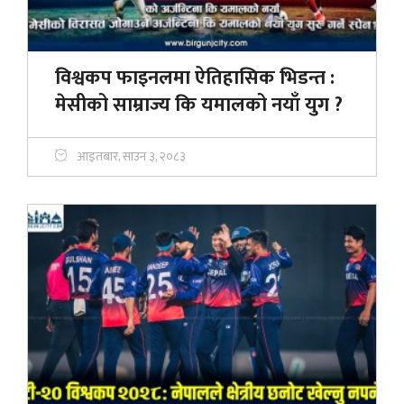
विश्वकप फाइनलमा ऐतिहासिक भिडन्त :
मेसीको साम्राज्य कि यमालको नयाँ युग ?
आइतबार, साउन ३, २०८३