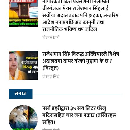
नागरिकता किर्ते प्रकरणमा निलम्बित
वीरगंजका मेयर राजेशमान सिंहलाई
सर्वोच्च अदालतबाट पनि झट्का, अन्तरिम
आदेश नपाएपछि अब कानुनी तथा
राजनीतिक भविष्य थप जटिल
वीरगंज सिटी
राजेशमान सिंह विरूद्ध अख्तियारले विशेष
अदालतमा दायर गरेको मुद्दामा के छ ?
(विस्तृत)
वीरगंज सिटी
समाज
पर्सा प्रहरीद्वारा ३५ सय लिटर घरेलु
मदिरासहित चार जना पक्राउ (तस्बिरहरू
सहित)