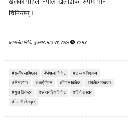
खेलेका पहिलो नेपाली खेलाडीको रुपमा पनि
चिनिन्छन् ।
प्रकाशित मिति: बुधबार, माघ २१, २०८२
१०:५४
#सन्दीप लामिछाने
#नेपाली क्रिकेट
#टी–२० विश्वकप
#लेगस्पिनर
#आईपीएल
#नेपाल क्रिकेट
#क्रिकेट समाचार
#युवा क्रिकेटर
#अन्तर्राष्ट्रिय क्रिकेट
#क्रिकेट स्टार
#नेपाली खेलकुद