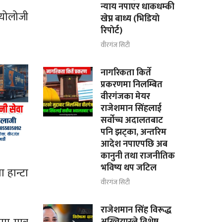
न्याय नपाएर धाकधम्की
ियोलोजी
खेप्न बाध्य (भिडियाे
रिपाेर्ट)
वीरगंज सिटी
नागरिकता किर्ते
प्रकरणमा निलम्बित
वीरगंजका मेयर
राजेशमान सिंहलाई
सर्वोच्च अदालतबाट
पनि झट्का, अन्तरिम
आदेश नपाएपछि अब
कानुनी तथा राजनीतिक
भविष्य थप जटिल
ा हान्टा
वीरगंज सिटी
राजेशमान सिंह विरूद्ध
अख्तियारले विशेष