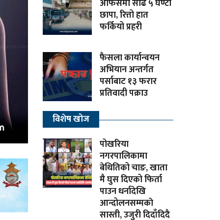
अफिसमा साढे ५ घण्टा
छापा, रित्तो हात
फर्कियो प्रहरी
फैसला कार्यान्वयन
अभियान अन्तर्गत
पर्साबाट १३ फरार
प्रतिवादी पक्राउ
विशेष खोज
पोखरिया
नगरपालिकामा
बेथितिको चाङ, खाता
मै घुस दिएको फिर्ता
पाउन धर्नादेखि
आन्दोलनसम्मकाे
सास्ती, उजुरी दिदाँदिदै