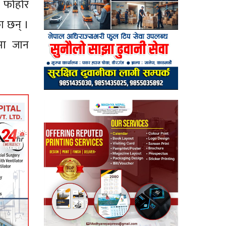
ो फोहोर
ा छन् ।
ामा जान