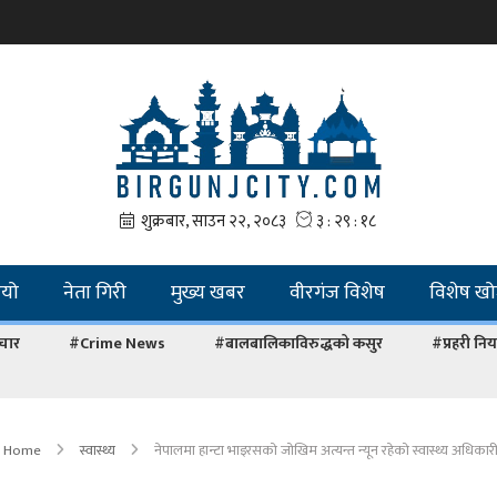
ियो
नेता गिरी
मुख्य खबर
वीरगंज विशेष
विशेष ख
चार
#Crime News
#बालबालिकाविरुद्धको कसुर
#प्रहरी नियन
Home
स्वास्थ्य
नेपालमा हान्टा भाइरसको जोखिम अत्यन्त न्यून रहेको स्वास्थ्य अधिका