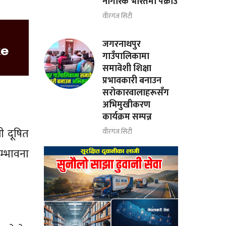
नागरिक भारतमा पक्राउ
वीरगंज सिटी
जगरनाथपुर
गाउँपालिकामा
समावेशी शिक्षा
प्रभावकारी बनाउन
सरोकारवालाहरूसँग
अभिमुखीकरण
कार्यक्रम सम्पन्न
ी दूषित
वीरगंज सिटी
म्भावना