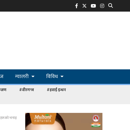
ोज
ग्यालरी
विविध
्त्रण
#वीरगन्ज
#हवाई इन्धन
रीहरूको भनाइ