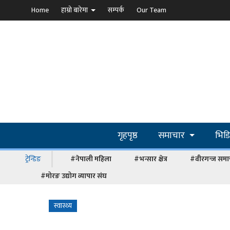
Home
हाम्रो बारेमा
सम्पर्क
Our Team
गृहपृष्ठ
समाचार
भिड
ट्रेन्डिङ
#नेपाली महिला
#भन्सार क्षेत्र
#वीरगन्ज समा
#मोरङ उद्योग व्यापार संघ
स्वास्थ्य