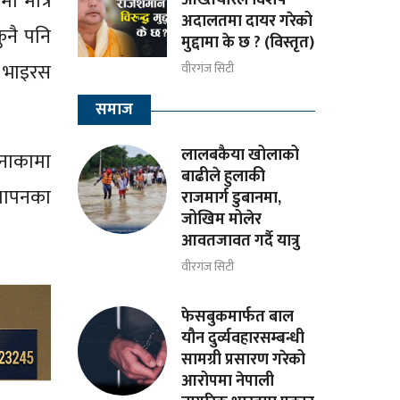
ा मात्र
अदालतमा दायर गरेको
ुनै पनि
मुद्दामा के छ ? (विस्तृत)
टा भाइरस
वीरगंज सिटी
समाज
लालबकैया खोलाको
 नाकामा
बाढीले हुलाकी
्थापनका
राजमार्ग डुबानमा,
जोखिम मोलेर
आवतजावत गर्दै यात्रु
वीरगंज सिटी
फेसबुकमार्फत बाल
यौन दुर्व्यवहारसम्बन्धी
सामग्री प्रसारण गरेको
आरोपमा नेपाली