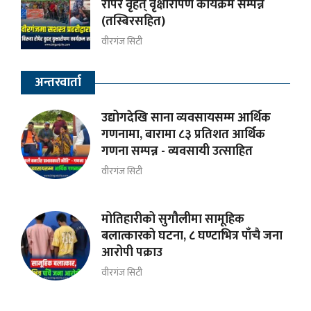
रोपेर वृहत् वृक्षारोपण कार्यक्रम सम्पन्न
(तस्बिरसहित)
वीरगंज सिटी
अन्तरवार्ता
उद्योगदेखि साना व्यवसायसम्म आर्थिक
गणनामा, बारामा ८३ प्रतिशत आर्थिक
गणना सम्पन्न - व्यवसायी उत्साहित
वीरगंज सिटी
मोतिहारीको सुगौलीमा सामूहिक
बलात्कारको घटना, ८ घण्टाभित्र पाँचै जना
आरोपी पक्राउ
वीरगंज सिटी