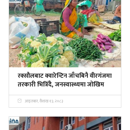
रक्सौलबाट क्वारेन्टिन जाँचबिनै वीरगंजमा
तरकारी भित्रिँदै, जनस्वास्थ्यमा जोखिम
आइतबार, वैशाख १३, २०८३