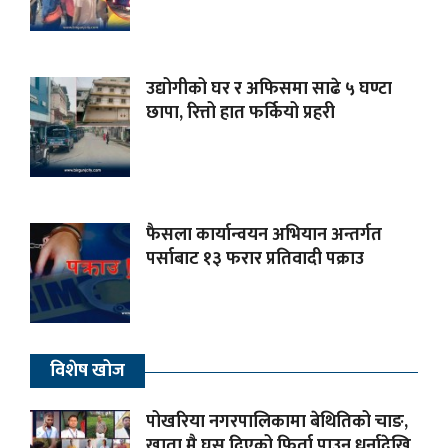
उद्योगीको घर र अफिसमा साढे ५ घण्टा
छापा, रित्तो हात फर्कियो प्रहरी
फैसला कार्यान्वयन अभियान अन्तर्गत
पर्साबाट १३ फरार प्रतिवादी पक्राउ
विशेष खोज
पोखरिया नगरपालिकामा बेथितिको चाङ,
खाता मै घुस दिएको फिर्ता पाउन धर्नादेखि