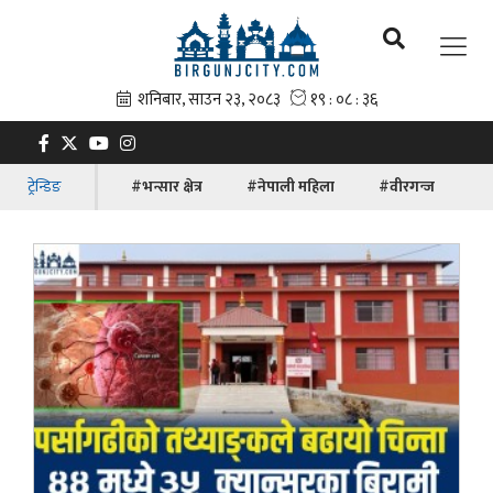
ट्रेन्डिङ
#भन्सार क्षेत्र
#नेपाली महिला
#वीरगन्ज
#ब