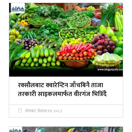
रक्सौलबाट क्वारेन्टिन जाँचबिनै ताजा
तरकारी साइकलमार्फत वीरगंज भित्रिँदै
सोमबार, वैशाख १४, २०८३