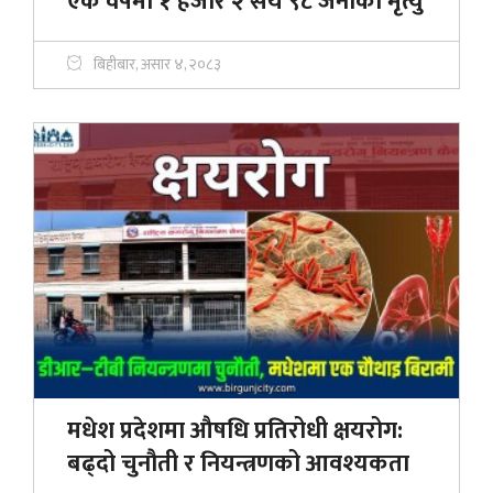
एक वर्षमा १ हजार २ सय ९८ जनाको मृत्यु
बिहीबार, असार ४, २०८३
मधेश प्रदेशमा औषधि प्रतिरोधी क्षयरोग:
बढ्दो चुनौती र नियन्त्रणको आवश्यकता