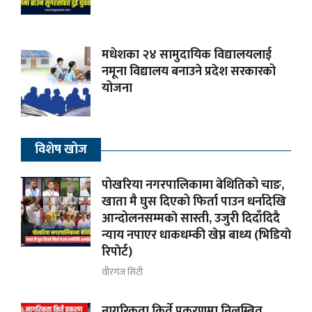
मधेशका २४ सामुदायिक विद्यालयलाई
नमूना विद्यालय बनाउने प्रदेश सरकारको
योजना
विशेष खोज
पोखरिया नगरपालिकामा बेथितिको चाङ,
खाता मै घुस दिएको फिर्ता पाउन धर्नादेखि
आन्दोलनसम्मकाे सास्ती, उजुरी दिदाँदिदै
न्याय नपाएर धाकधम्की खेप्न बाध्य (भिडियाे
रिपाेर्ट)
वीरगंज सिटी
नागरिकता किर्ते प्रकरणमा निलम्बित