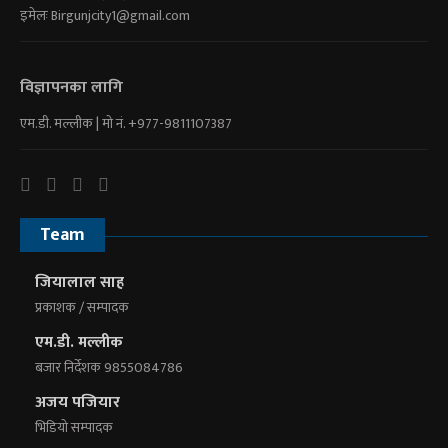
इमेलः
Birgunjcity1@gmail.com
विज्ञापनका लागि
एम.डी. मल्लीक | माे नं. +977-9811107387
Team
जियालाल साह
प्रकाशक / सम्पादक
एम.डी. मल्लीक
बजार निर्देशक 9855084786
अजय पजियार
भिडियाे सम्पादक