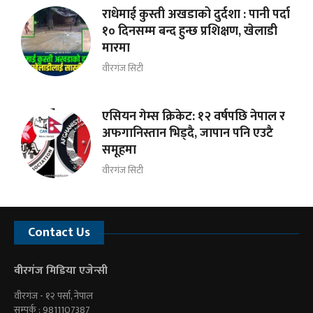
राधेमाई कुस्ती अखडाको दुर्दशा : पानी पर्दा
१० दिनसम्म बन्द हुन्छ प्रशिक्षण, खेलाडी
मारमा
वीरगंज सिटी
एसियन गेम्स क्रिकेट: १२ वर्षपछि नेपाल र
अफगानिस्तान भिड्दै, जापान पनि एउटै
समूहमा
वीरगंज सिटी
Contact Us
वीरगंज मिडिया एजेन्सी
वीरगंज - १२ पर्सा, नेपाल
सम्पर्क : 9811107387