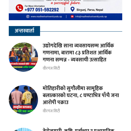
अन्तरवार्ता
उद्योगदेखि साना व्यवसायसम्म आर्थिक
गणनामा, बारामा ८३ प्रतिशत आर्थिक
गणना सम्पन्न - व्यवसायी उत्साहित
वीरगंज सिटी
मोतिहारीको सुगौलीमा सामूहिक
बलात्कारको घटना, ८ घण्टाभित्र पाँचै जना
आरोपी पक्राउ
वीरगंज सिटी