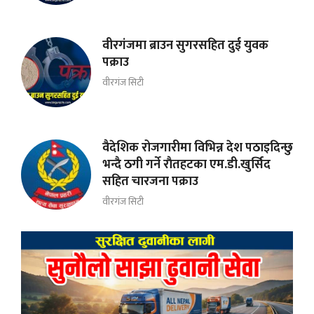
वीरगंजमा ब्राउन सुगरसहित दुई युवक
पक्राउ
वीरगंज सिटी
वैदेशिक रोजगारीमा विभिन्न देश पठाइदिन्छु
भन्दै ठगी गर्ने राैतहटका एम.डी.खुर्सिद
सहित चारजना पक्राउ
वीरगंज सिटी