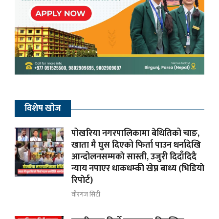
विशेष खोज
पोखरिया नगरपालिकामा बेथितिको चाङ,
खाता मै घुस दिएको फिर्ता पाउन धर्नादेखि
आन्दोलनसम्मकाे सास्ती, उजुरी दिदाँदिदै
न्याय नपाएर धाकधम्की खेप्न बाध्य (भिडियाे
रिपाेर्ट)
वीरगंज सिटी