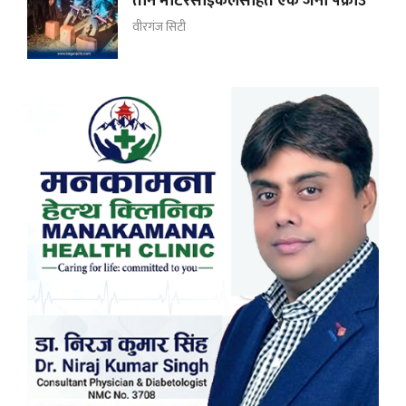
तीन मोटरसाइकलसहित एक जना पक्राउ
वीरगंज सिटी