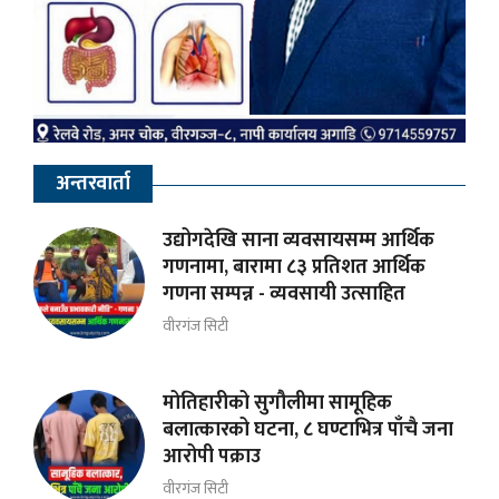
अन्तरवार्ता
उद्योगदेखि साना व्यवसायसम्म आर्थिक
गणनामा, बारामा ८३ प्रतिशत आर्थिक
गणना सम्पन्न - व्यवसायी उत्साहित
वीरगंज सिटी
मोतिहारीको सुगौलीमा सामूहिक
बलात्कारको घटना, ८ घण्टाभित्र पाँचै जना
आरोपी पक्राउ
वीरगंज सिटी