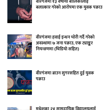
वीरगंजमा १३ वर्षीया बालिकालाई
बलात्कार गरेको आरोपमा एक युवक पक्राउ
वीरगंजमा हवाई इन्धन चोरी गर्दै गरेको
अवस्थामा ७ जना पक्राउ, एक ट्याङ्कर
नियन्त्रणमा (भिडियाे सहित)
वीरगंजमा ब्राउन सुगरसहित दुई युवक
पक्राउ
मधेशका २४ सामुदायिक विद्यालयलाई