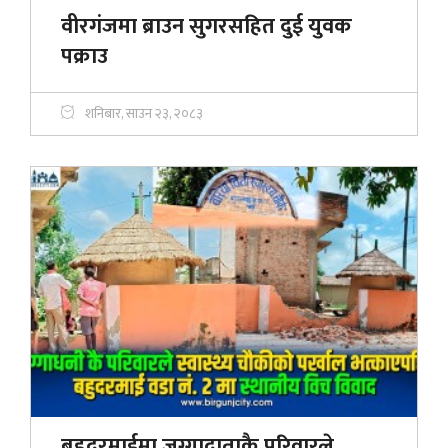
वीरगंजमा ब्राउन सुगरसहित दुई युवक
पक्राउ
शनिबार, साउन २३, २०८३
बहुदरमाईमा जग्गादाताकै परिवारले