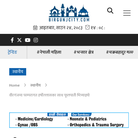
ट्रेन्डिङ
#नेपाली महिला
#भन्सार क्षेत्र
#चक्रबहादुर मल्ल
स्थानीय
Home
स्थानीय
वीरगंजमा परम्परागत हर्षोल्लासका साथ फूलपाती भित्र्याइयो