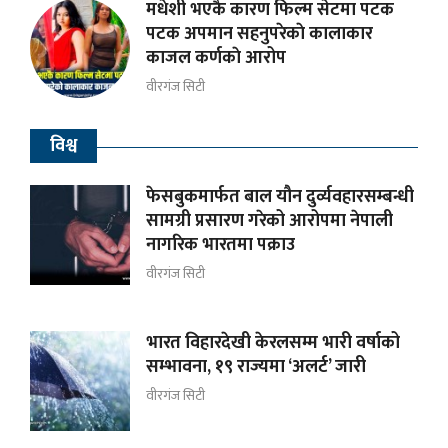
मधेशी भएकै कारण फिल्म सेटमा पटक
पटक अपमान सहनुपरेकाे कालाकार
काजल कर्णकाे आरोप
वीरगंज सिटी
विश्व
फेसबुकमार्फत बाल यौन दुर्व्यवहारसम्बन्धी
सामग्री प्रसारण गरेको आरोपमा नेपाली
नागरिक भारतमा पक्राउ
वीरगंज सिटी
भारत विहारदेखी केरलसम्म भारी वर्षाको
सम्भावना, १९ राज्यमा ‘अलर्ट’ जारी
वीरगंज सिटी