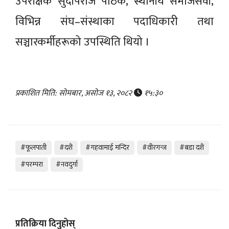
उपरीक्षक सुदीपराज पाठक, स्थानीय समाजसेवी,
विभिन्न संघ–संस्थाका पदाधिकारी तथा
सञ्चारकर्मीहरूको उपस्थिति थियो ।
प्रकाशित मिति: सोमबार, असोज १३, २०८२
१५:३०
#फूलपाती
#दशैं
#गहवामाई मन्दिर
#वीरगन्ज
#बडा दशैं
#परम्परा
#नवदुर्गा
प्रतिक्रिया दिनुहोस्