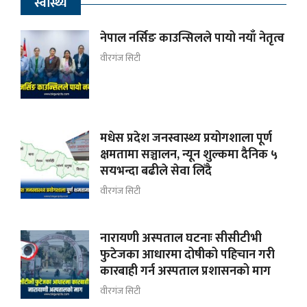
स्वास्थ्य
नेपाल नर्सिङ काउन्सिलले पायो नयाँ नेतृत्व
वीरगंज सिटी
मधेस प्रदेश जनस्वास्थ्य प्रयोगशाला पूर्ण
क्षमतामा सञ्चालन, न्यून शुल्कमा दैनिक ५
सयभन्दा बढीले सेवा लिँदै
वीरगंज सिटी
नारायणी अस्पताल घटनाः सीसीटीभी
फुटेजका आधारमा दोषीको पहिचान गरी
कारबाही गर्न अस्पताल प्रशासनको माग
वीरगंज सिटी