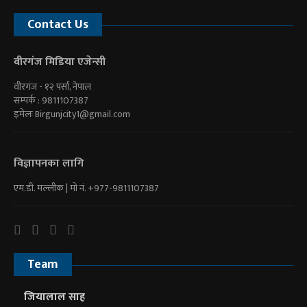
Contact Us
वीरगंज मिडिया एजेन्सी
वीरगंज - १२ पर्सा, नेपाल
सम्पर्क : 9811107387
इमेलः
Birgunjcity1@gmail.com
विज्ञापनका लागि
एम.डी. मल्लीक | माे नं. +977-9811107387
Team
जियालाल साह