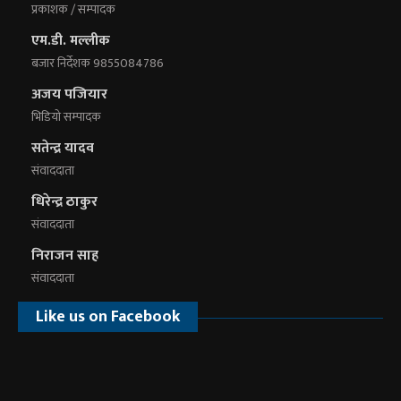
प्रकाशक / सम्पादक
एम.डी. मल्लीक
बजार निर्देशक 9855084786
अजय पजियार
भिडियाे सम्पादक
सतेन्द्र यादव
संवाददाता
धिरेन्द्र ठाकुर
संवाददाता
निराजन साह
संवाददाता
Like us on Facebook