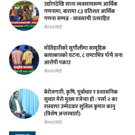
उद्योगदेखि साना व्यवसायसम्म आर्थिक
गणनामा, बारामा ८३ प्रतिशत आर्थिक
गणना सम्पन्न - व्यवसायी उत्साहित
वीरगंज सिटी
मोतिहारीको सुगौलीमा सामूहिक
बलात्कारको घटना, ८ घण्टाभित्र पाँचै जना
आरोपी पक्राउ
वीरगंज सिटी
बेरोजगारी, कृषि, पूर्वाधार र प्रशासनिक
सुधार मेराे मुख्य एजेन्डा हाे : पर्सा २ का
रास्वापा उम्मेदवार सुशिल कुमार कानु
(विशेष अन्तरवार्ता)
वीरगंज सिटी