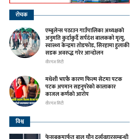
रोचक
एम्बुलेन्स पठाउन गाउँपालिका अध्यक्षकाे
अनुमति कुर्दाकुर्दै सर्पदंश बालकको मृत्यु,
स्वास्थ्य केन्द्रमा तोडफोड, सिरहामा हुलाकी
सडक अवरुद्ध गरेर आन्दोलन
वीरगंज सिटी
मधेशी भएकै कारण फिल्म सेटमा पटक
पटक अपमान सहनुपरेकाे कालाकार
काजल कर्णकाे आरोप
वीरगंज सिटी
विश्व
फेसबुकमार्फत बाल यौन दुर्व्यवहारसम्बन्धी