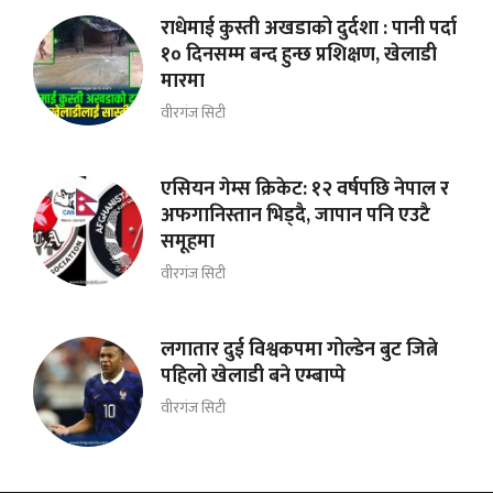
राधेमाई कुस्ती अखडाको दुर्दशा : पानी पर्दा
१० दिनसम्म बन्द हुन्छ प्रशिक्षण, खेलाडी
मारमा
वीरगंज सिटी
एसियन गेम्स क्रिकेट: १२ वर्षपछि नेपाल र
अफगानिस्तान भिड्दै, जापान पनि एउटै
समूहमा
वीरगंज सिटी
लगातार दुई विश्वकपमा गोल्डेन बुट जित्ने
पहिलो खेलाडी बने एम्बाप्पे
वीरगंज सिटी