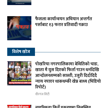
फैसला कार्यान्वयन अभियान अन्तर्गत
पर्साबाट १३ फरार प्रतिवादी पक्राउ
विशेष खोज
पोखरिया नगरपालिकामा बेथितिको चाङ,
खाता मै घुस दिएको फिर्ता पाउन धर्नादेखि
आन्दोलनसम्मकाे सास्ती, उजुरी दिदाँदिदै
न्याय नपाएर धाकधम्की खेप्न बाध्य (भिडियाे
रिपाेर्ट)
वीरगंज सिटी
नागरिकता किर्ते प्रकरणमा निलम्बित