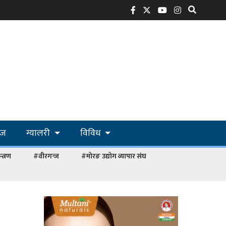
ोज
ग्यालरी
विविध
्त्रण
#वीरगन्ज
#मोरङ उद्योग व्यापार संघ