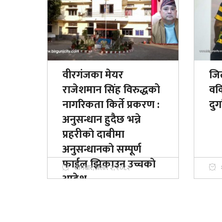
वीरगंजका मेयर
जि
राजेशमान सिंह विरुद्धको
वक
नागरिकता किर्ते प्रकरण :
दुर्
अनुसन्धान हुदैछ भन्ने
प्रहरीकाे दाबीमा
अनुसन्धानकाे सम्पूर्ण
फाईल झिकाउन उच्चकाे
सोमबार, असार २, २०८२
आदेश