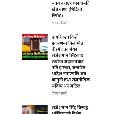
न्याय नपाएर धाकधम्की
खेप्न बाध्य (भिडियाे
रिपाेर्ट)
वीरगंज सिटी
नागरिकता किर्ते
प्रकरणमा निलम्बित
वीरगंजका मेयर
राजेशमान सिंहलाई
सर्वोच्च अदालतबाट
पनि झट्का, अन्तरिम
आदेश नपाएपछि अब
कानुनी तथा राजनीतिक
भविष्य थप जटिल
वीरगंज सिटी
राजेशमान सिंह विरूद्ध
अख्तियारले विशेष