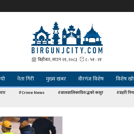
ियो
नेता गिरी
मुख्य खबर
वीरगंज विशेष
विशेष ख
चार
#Crime News
#बालबालिकाविरुद्धको कसुर
#प्रहरी नियन