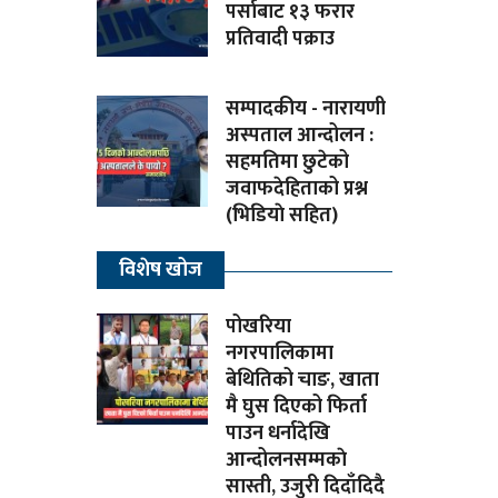
पर्साबाट १३ फरार
प्रतिवादी पक्राउ
सम्पादकीय - नारायणी
अस्पताल आन्दोलन :
सहमतिमा छुटेको
जवाफदेहिताको प्रश्न
(भिडियाे सहित)
विशेष खोज
पोखरिया
नगरपालिकामा
बेथितिको चाङ, खाता
मै घुस दिएको फिर्ता
पाउन धर्नादेखि
आन्दोलनसम्मकाे
सास्ती, उजुरी दिदाँदिदै