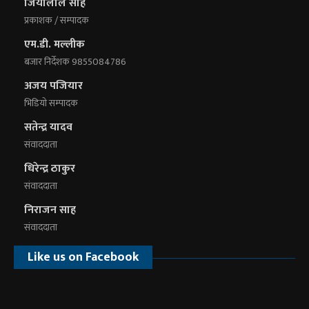
जियालाल साह
प्रकाशक / सम्पादक
एम.डी. मल्लीक
बजार निर्देशक 9855084786
अजय पजियार
भिडियाे सम्पादक
सतेन्द्र यादव
संवाददाता
धिरेन्द्र ठाकुर
संवाददाता
निराजन साह
संवाददाता
Like us on Facebook