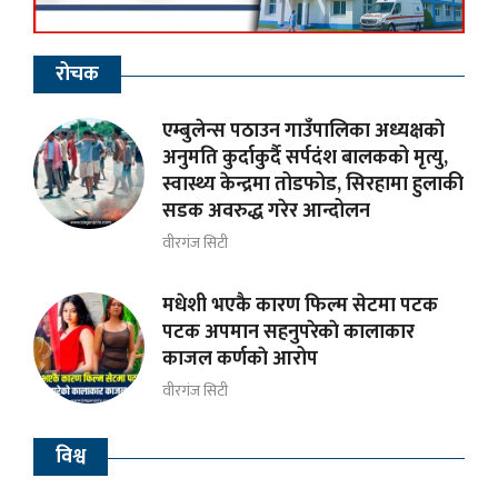
रोचक
एम्बुलेन्स पठाउन गाउँपालिका अध्यक्षकाे
अनुमति कुर्दाकुर्दै सर्पदंश बालकको मृत्यु,
स्वास्थ्य केन्द्रमा तोडफोड, सिरहामा हुलाकी
सडक अवरुद्ध गरेर आन्दोलन
वीरगंज सिटी
मधेशी भएकै कारण फिल्म सेटमा पटक
पटक अपमान सहनुपरेकाे कालाकार
काजल कर्णकाे आरोप
वीरगंज सिटी
विश्व