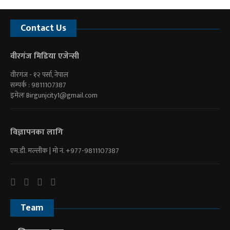
Contact Us
वीरगंज मिडिया एजेन्सी
वीरगंज - १२ पर्सा, नेपाल
सम्पर्क : 9811107387
इमेलः
Birgunjcity1@gmail.com
विज्ञापनका लागि
एम.डी. मल्लीक | माे नं. +977-9811107387
Team