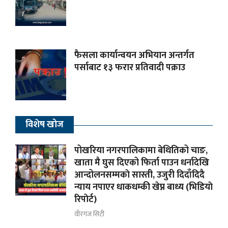
फैसला कार्यान्वयन अभियान अन्तर्गत
पर्साबाट १३ फरार प्रतिवादी पक्राउ
विशेष खोज
पोखरिया नगरपालिकामा बेथितिको चाङ,
खाता मै घुस दिएको फिर्ता पाउन धर्नादेखि
आन्दोलनसम्मकाे सास्ती, उजुरी दिदाँदिदै
न्याय नपाएर धाकधम्की खेप्न बाध्य (भिडियाे
रिपाेर्ट)
वीरगंज सिटी