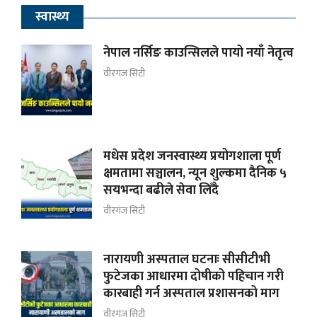
स्वास्थ्य
नेपाल नर्सिङ काउन्सिलले पायो नयाँ नेतृत्व
वीरगंज सिटी
मधेस प्रदेश जनस्वास्थ्य प्रयोगशाला पूर्ण
क्षमतामा सञ्चालन, न्यून शुल्कमा दैनिक ५
सयभन्दा बढीले सेवा लिँदै
वीरगंज सिटी
नारायणी अस्पताल घटनाः सीसीटीभी
फुटेजका आधारमा दोषीको पहिचान गरी
कारबाही गर्न अस्पताल प्रशासनको माग
वीरगंज सिटी