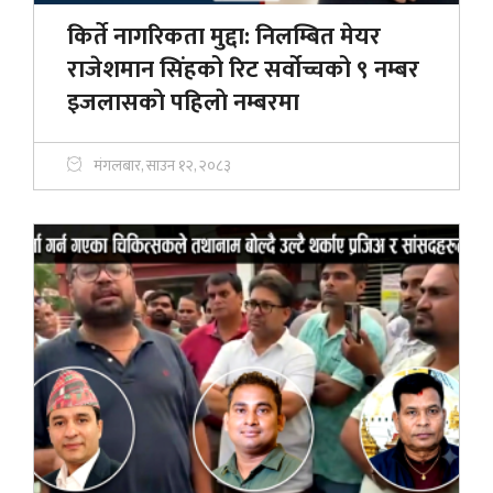
किर्ते नागरिकता मुद्दा: निलम्बित मेयर
राजेशमान सिंहको रिट सर्वोच्चको ९ नम्बर
इजलासकाे पहिलाे नम्बरमा
मंगलबार, साउन १२, २०८३