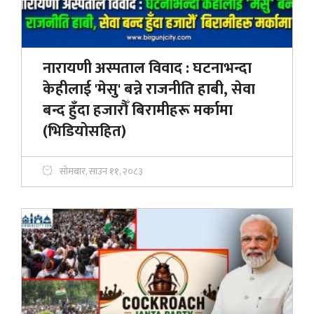
नारायणी अस्पताल विवाद : घटनाभन्दा
केहीलाई 'मेसु' बन्ने राजनीति हाबी, सेवा
बन्द हुँदा हजाराैँ बिरामीहरू मर्कामा
(भिडियोसहित)
सोमबार, साउन ११, २०८३