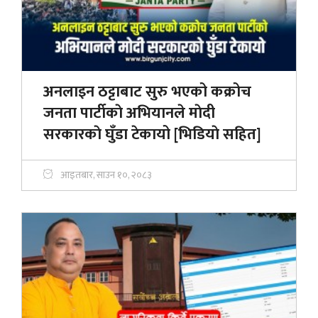
अनलाइन ठट्टाबाट सुरु भएको कक्रोच
जनता पार्टीकाे अभियानले माेदी
सरकारकाे घुँडा टेकायो [भिडियाे सहित]
आइतबार, साउन १०, २०८३