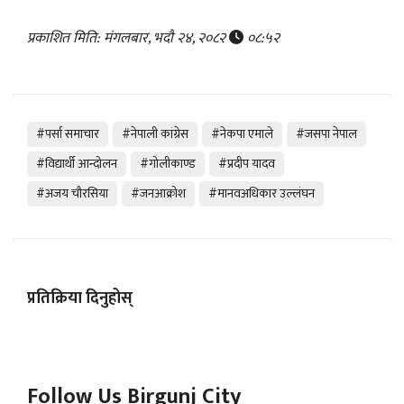
प्रकाशित मिति: मंगलबार, भदौ २४, २०८२
०८:५२
#पर्सा समाचार
#नेपाली कांग्रेस
#नेकपा एमाले
#जसपा नेपाल
#विद्यार्थी आन्दोलन
#गोलीकाण्ड
#प्रदीप यादव
#अजय चौरसिया
#जनआक्रोश
#मानवअधिकार उल्लंघन
प्रतिक्रिया दिनुहोस्
Follow Us Birgunj City