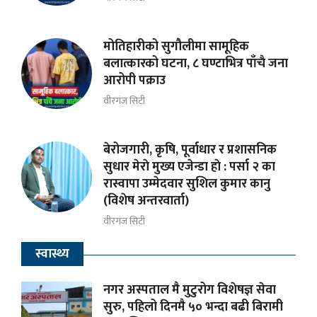
मोतिहारीको सुगौलीमा सामूहिक
बलात्कारको घटना, ८ घण्टाभित्र पाँचै जना
आरोपी पक्राउ
वीरगंज सिटी
बेरोजगारी, कृषि, पूर्वाधार र प्रशासनिक
सुधार मेराे मुख्य एजेन्डा हाे : पर्सा २ का
रास्वापा उम्मेदवार सुशिल कुमार कानु
(विशेष अन्तरवार्ता)
वीरगंज सिटी
स्वास्थ्य
नगर अस्पताल मै मुटुरोग विशेषज्ञ सेवा
सुरु, पहिलो दिनमै ५० भन्दा बढी बिरामी