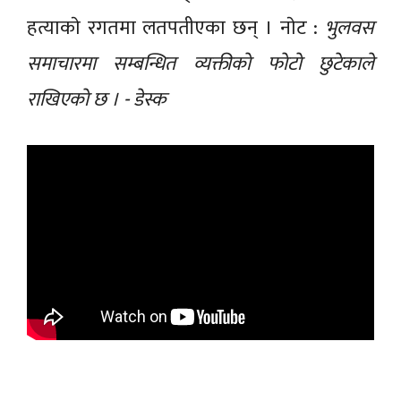
हत्याकाे रगतमा लतपतीएका छन् । नाेट :
भुलवस
समाचारमा सम्बन्धित व्यक्तीकाे फाेटाे छुटेकाले
राखिएकाे छ । - डेस्क