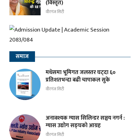
(विस्तृत)
वीरगंज सिटी
समाज
मधेसमा भूमिगत जलस्तर घट्दा ६०
प्रतिशतभन्दा बढी चापाकल सुके
वीरगंज सिटी
अनावश्यक ग्यास सिलिन्डर सञ्चय नगर्न :
ग्यास उद्योग सङ्घको आग्रह
वीरगंज सिटी