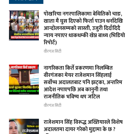
पोखरिया नगरपालिकामा बेथितिको चाङ,
खाता मै घुस दिएको फिर्ता पाउन धर्नादेखि
आन्दोलनसम्मकाे सास्ती, उजुरी दिदाँदिदै
न्याय नपाएर धाकधम्की खेप्न बाध्य (भिडियाे
रिपाेर्ट)
वीरगंज सिटी
नागरिकता किर्ते प्रकरणमा निलम्बित
वीरगंजका मेयर राजेशमान सिंहलाई
सर्वोच्च अदालतबाट पनि झट्का, अन्तरिम
आदेश नपाएपछि अब कानुनी तथा
राजनीतिक भविष्य थप जटिल
वीरगंज सिटी
राजेशमान सिंह विरूद्ध अख्तियारले विशेष
अदालतमा दायर गरेको मुद्दामा के छ ?