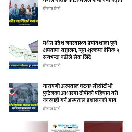
नेपाल नर्सिङ काउन्सिलले पायो नयाँ नेतृत्व
वीरगंज सिटी
मधेस प्रदेश जनस्वास्थ्य प्रयोगशाला पूर्ण
क्षमतामा सञ्चालन, न्यून शुल्कमा दैनिक ५
सयभन्दा बढीले सेवा लिँदै
वीरगंज सिटी
नारायणी अस्पताल घटनाः सीसीटीभी
फुटेजका आधारमा दोषीको पहिचान गरी
कारबाही गर्न अस्पताल प्रशासनको माग
वीरगंज सिटी