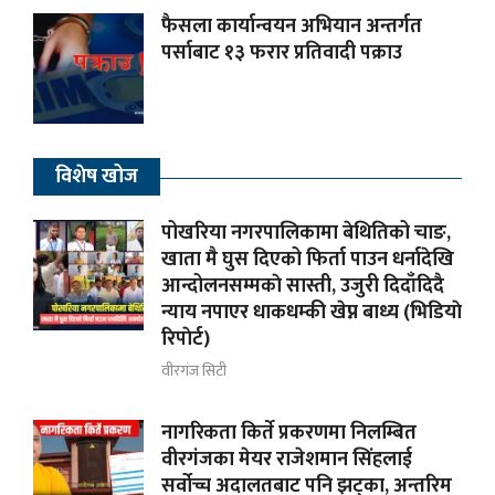
फैसला कार्यान्वयन अभियान अन्तर्गत
पर्साबाट १३ फरार प्रतिवादी पक्राउ
विशेष खोज
पोखरिया नगरपालिकामा बेथितिको चाङ,
खाता मै घुस दिएको फिर्ता पाउन धर्नादेखि
आन्दोलनसम्मकाे सास्ती, उजुरी दिदाँदिदै
न्याय नपाएर धाकधम्की खेप्न बाध्य (भिडियाे
रिपाेर्ट)
वीरगंज सिटी
नागरिकता किर्ते प्रकरणमा निलम्बित
वीरगंजका मेयर राजेशमान सिंहलाई
सर्वोच्च अदालतबाट पनि झट्का, अन्तरिम