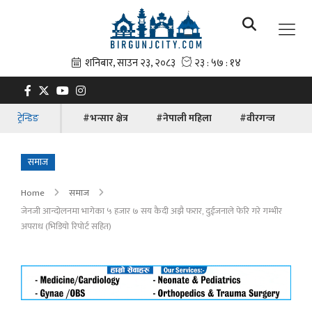
ट्रेन्डिङ
#भन्सार क्षेत्र
#नेपाली महिला
#वीरगन्ज
#ब
समाज
Home
समाज
जेनजी आन्दोलनमा भागेका ५ हजार ७ सय कैदी अझै फरार, दुईजनाले फेरि गरे गम्भीर
अपराध (भिडियाे रिपाेर्ट सहित)