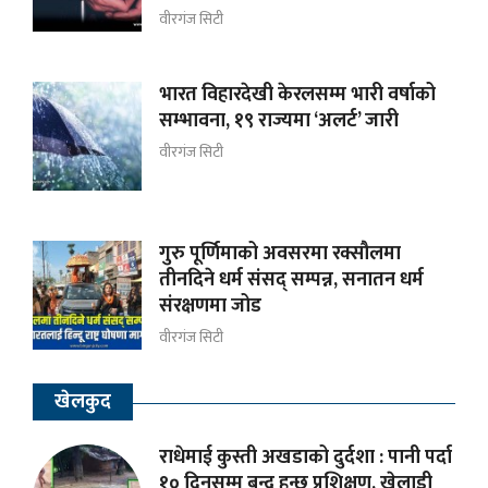
वीरगंज सिटी
भारत विहारदेखी केरलसम्म भारी वर्षाको
सम्भावना, १९ राज्यमा ‘अलर्ट’ जारी
वीरगंज सिटी
गुरु पूर्णिमाको अवसरमा रक्सौलमा
तीनदिने धर्म संसद् सम्पन्न, सनातन धर्म
संरक्षणमा जोड
वीरगंज सिटी
खेलकुद
राधेमाई कुस्ती अखडाको दुर्दशा : पानी पर्दा
१० दिनसम्म बन्द हुन्छ प्रशिक्षण, खेलाडी