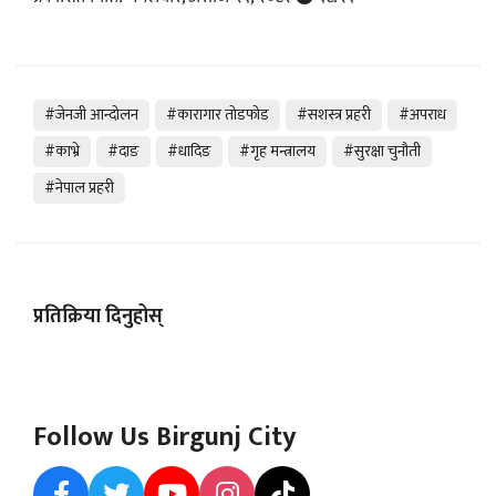
#जेनजी आन्दोलन
#कारागार तोडफोड
#सशस्त्र प्रहरी
#अपराध
#काभ्रे
#दाङ
#धादिङ
#गृह मन्त्रालय
#सुरक्षा चुनौती
#नेपाल प्रहरी
प्रतिक्रिया दिनुहोस्
Follow Us Birgunj City