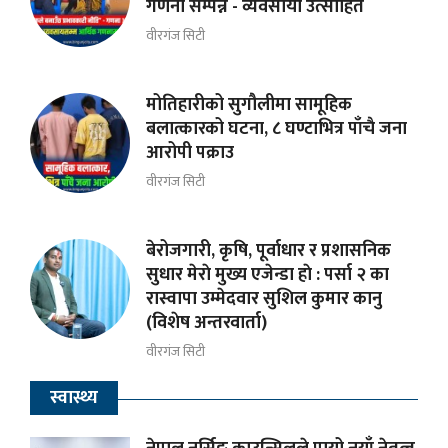
गणना सम्पन्न - व्यवसायी उत्साहित
वीरगंज सिटी
मोतिहारीको सुगौलीमा सामूहिक
बलात्कारको घटना, ८ घण्टाभित्र पाँचै जना
आरोपी पक्राउ
वीरगंज सिटी
बेरोजगारी, कृषि, पूर्वाधार र प्रशासनिक
सुधार मेराे मुख्य एजेन्डा हाे : पर्सा २ का
रास्वापा उम्मेदवार सुशिल कुमार कानु
(विशेष अन्तरवार्ता)
वीरगंज सिटी
स्वास्थ्य