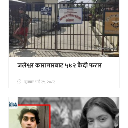
जलेश्वर कारागारबाट ५७२ कैदी फरार
बुधबार, भदौ २५, २०८२