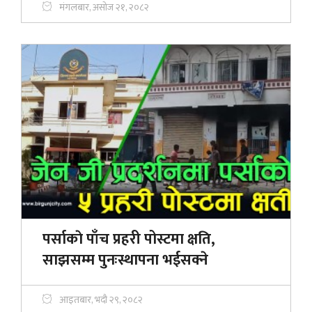
मंगलबार, असोज २१, २०८२
पर्साकाे पाँच प्रहरी पोस्टमा क्षति,
साझसम्म पुनःस्थापना भईसक्ने
आइतबार, भदौ २९, २०८२