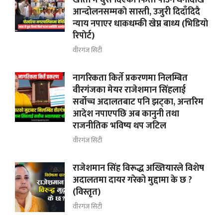
आन्दोलनसम्मकाे सास्ती, उजुरी दिदाँदिदै
न्याय नपाएर धाकधम्की खेप्न बाध्य (भिडियाे
रिपाेर्ट)
वीरगंज सिटी
नागरिकता किर्ते प्रकरणमा निलम्बित
वीरगंजका मेयर राजेशमान सिंहलाई
सर्वोच्च अदालतबाट पनि झट्का, अन्तरिम
आदेश नपाएपछि अब कानुनी तथा
राजनीतिक भविष्य थप जटिल
वीरगंज सिटी
राजेशमान सिंह विरूद्ध अख्तियारले विशेष
अदालतमा दायर गरेको मुद्दामा के छ ?
(विस्तृत)
वीरगंज सिटी