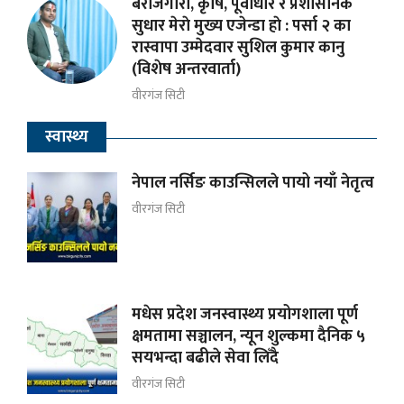
बेरोजगारी, कृषि, पूर्वाधार र प्रशासनिक
सुधार मेराे मुख्य एजेन्डा हाे : पर्सा २ का
रास्वापा उम्मेदवार सुशिल कुमार कानु
(विशेष अन्तरवार्ता)
वीरगंज सिटी
स्वास्थ्य
नेपाल नर्सिङ काउन्सिलले पायो नयाँ नेतृत्व
वीरगंज सिटी
मधेस प्रदेश जनस्वास्थ्य प्रयोगशाला पूर्ण
क्षमतामा सञ्चालन, न्यून शुल्कमा दैनिक ५
सयभन्दा बढीले सेवा लिँदै
वीरगंज सिटी