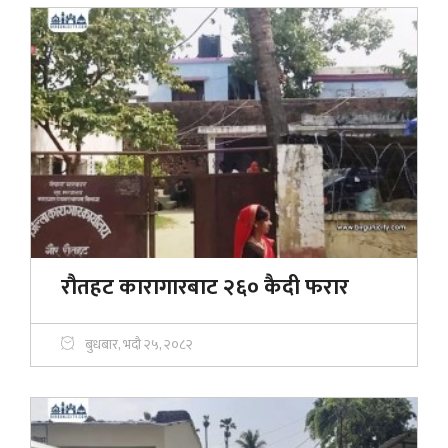
रौतहट कारागारबाट २६० कैदी फरार
बुधबार, भदौ २५, २०८२