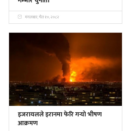
गम्भीर चुनौती
मंगलबार, चैत १०, २०८२
इजरायलले इरानमा फेरि गर्‍यो भीषण
आक्रमण