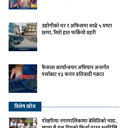
उद्योगीको घर र अफिसमा साढे ५ घण्टा
छापा, रित्तो हात फर्कियो प्रहरी
फैसला कार्यान्वयन अभियान अन्तर्गत
पर्साबाट १३ फरार प्रतिवादी पक्राउ
विशेष खोज
पोखरिया नगरपालिकामा बेथितिको चाङ,
खाता मै घुस दिएको फिर्ता पाउन धर्नादेखि