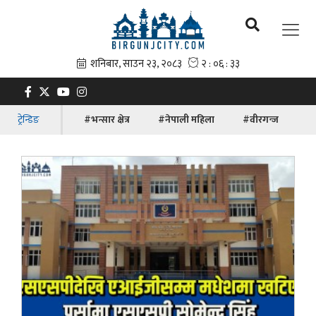
ट्रेन्डिङ
#भन्सार क्षेत्र
#नेपाली महिला
#वीरगन्ज
#ब