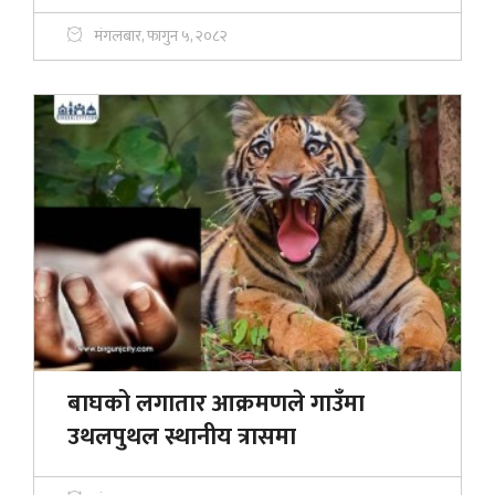
मंगलबार, फागुन ५, २०८२
बाघको लगातार आक्रमणले गाउँमा
उथलपुथल स्थानीय त्रासमा