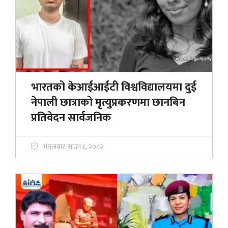
भारतको केआईआईटी विश्वविद्यालयमा दुई
नेपाली छात्राको मृत्युप्रकरणमा छानबिन
प्रतिवेदन सार्वजनिक
मंगलबार, साउन ६, २०८२