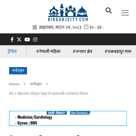
ट्रेन्डिङ
#नेपाली महिला
#भन्सार क्षेत्र
#चक्रबहादुर मल्ल
मनोरञ्जन
Home
मनोरञ्जन
प्रेम र जीवनका मोडहरू देखाउने कालजयी मलयालम फिल्म