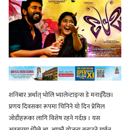
शनिबार अर्थात् भोलि भ्यालेन्टाइन्स डे मनाइँदैछ।
प्रणय दिवसका रूपमा चिनिने यो दिन प्रेमिल
जोडीहरूका लागि विशेष रहने गर्दछ । यस
अवसरमा धेरैले आ–आफ्नै योजना बनाउने गर्छन्—