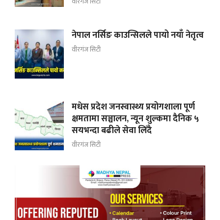
वीरगंज सिटी
नेपाल नर्सिङ काउन्सिलले पायो नयाँ नेतृत्व
वीरगंज सिटी
मधेस प्रदेश जनस्वास्थ्य प्रयोगशाला पूर्ण
क्षमतामा सञ्चालन, न्यून शुल्कमा दैनिक ५
सयभन्दा बढीले सेवा लिँदै
वीरगंज सिटी