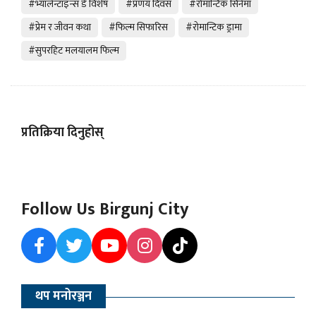
#भ्यालेन्टाइन्स डे विशेष
#प्रणय दिवस
#रोमान्टिक सिनेमा
#प्रेम र जीवन कथा
#फिल्म सिफारिस
#रोमान्टिक ड्रामा
#सुपरहिट मलयालम फिल्म
प्रतिक्रिया दिनुहोस्
Follow Us Birgunj City
थप मनोरञ्जन