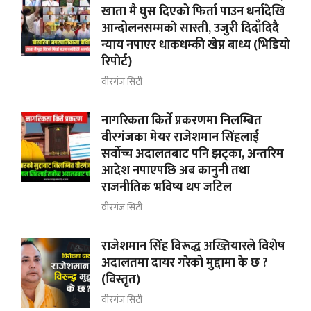
खाता मै घुस दिएको फिर्ता पाउन धर्नादेखि
आन्दोलनसम्मकाे सास्ती, उजुरी दिदाँदिदै
न्याय नपाएर धाकधम्की खेप्न बाध्य (भिडियाे
रिपाेर्ट)
वीरगंज सिटी
नागरिकता किर्ते प्रकरणमा निलम्बित
वीरगंजका मेयर राजेशमान सिंहलाई
सर्वोच्च अदालतबाट पनि झट्का, अन्तरिम
आदेश नपाएपछि अब कानुनी तथा
राजनीतिक भविष्य थप जटिल
वीरगंज सिटी
राजेशमान सिंह विरूद्ध अख्तियारले विशेष
अदालतमा दायर गरेको मुद्दामा के छ ?
(विस्तृत)
वीरगंज सिटी