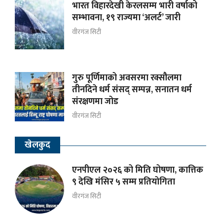
भारत विहारदेखी केरलसम्म भारी वर्षाको
सम्भावना, १९ राज्यमा ‘अलर्ट’ जारी
वीरगंज सिटी
गुरु पूर्णिमाको अवसरमा रक्सौलमा
तीनदिने धर्म संसद् सम्पन्न, सनातन धर्म
संरक्षणमा जोड
वीरगंज सिटी
खेलकुद
एनपीएल २०२६ को मिति घोषणा, कात्तिक
९ देखि मंसिर ५ सम्म प्रतियोगिता
वीरगंज सिटी