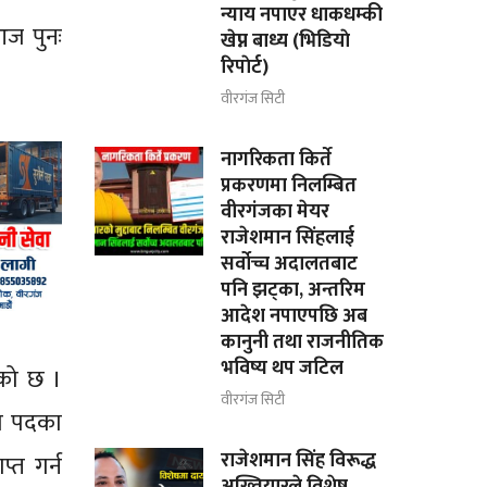
न्याय नपाएर धाकधम्की
आज पुनः
खेप्न बाध्य (भिडियाे
रिपाेर्ट)
वीरगंज सिटी
नागरिकता किर्ते
प्रकरणमा निलम्बित
वीरगंजका मेयर
राजेशमान सिंहलाई
सर्वोच्च अदालतबाट
पनि झट्का, अन्तरिम
आदेश नपाएपछि अब
कानुनी तथा राजनीतिक
भविष्य थप जटिल
एको छ ।
वीरगंज सिटी
ति पदका
राजेशमान सिंह विरूद्ध
्त गर्न
अख्तियारले विशेष