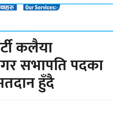
पार्टी कलैया
नगर सभापति पदका
तदान हुँदै