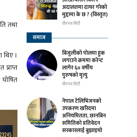
अदालतमा दायर गरेको
मुद्दामा के छ ? (विस्तृत)
पति तथा
वीरगंज सिटी
समाज
बिजुलीको पोलमा हुक
ा थिए ।
लगाउने क्रममा करेन्ट
प्राप्त
लागेर ६० वर्षीय
पुरुषको मृत्यु
ा घोषित
वीरगंज सिटी
नेपाल टेलिभिजनको
उपकरण खरिदमा
अनियमितता, छानबिन
समितिको प्रतिवेदन
सरकारलाई बुझाइयो