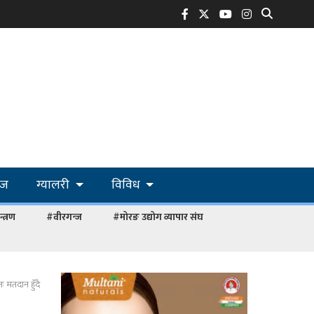
ोज
ग्यालरी
विविध
्त्रण
#वीरगन्ज
#मोरङ उद्योग व्यापार संघ
ः मतदान हुँदै