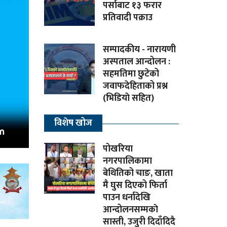
पर्साबाट १३ फरार
प्रतिवादी पक्राउ
सम्पादकीय - नारायणी
अस्पताल आन्दोलन :
सहमतिमा छुटेको
जवाफदेहिताको प्रश्न
(भिडियाे सहित)
विशेष खोज
पोखरिया
नगरपालिकामा
बेथितिको चाङ, खाता
मै घुस दिएको फिर्ता
पाउन धर्नादेखि
आन्दोलनसम्मकाे
सास्ती, उजुरी दिदाँदिदै