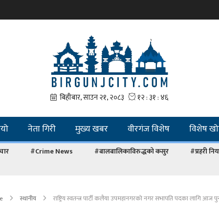
ियो
नेता गिरी
मुख्य खबर
वीरगंज विशेष
विशेष ख
चार
#Crime News
#बालबालिकाविरुद्धको कसुर
#प्रहरी नियन
e
स्थानीय
राष्ट्रिय स्वतन्त्र पार्टी कलैया उपमहानगरकाे नगर सभापति पदका लागि आज पुन