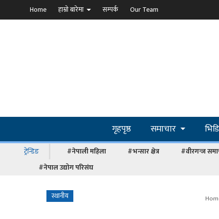
Home
हाम्रो बारेमा
सम्पर्क
Our Team
गृहपृष्ठ
समाचार
भिड
ट्रेन्डिङ
#नेपाली महिला
#भन्सार क्षेत्र
#वीरगन्ज समा
#नेपाल उद्योग परिसंघ
स्थानीय
Hom