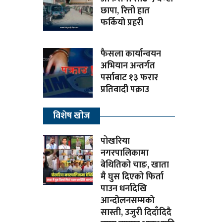
छापा, रित्तो हात
फर्कियो प्रहरी
फैसला कार्यान्वयन
अभियान अन्तर्गत
पर्साबाट १३ फरार
प्रतिवादी पक्राउ
विशेष खोज
पोखरिया
नगरपालिकामा
बेथितिको चाङ, खाता
मै घुस दिएको फिर्ता
पाउन धर्नादेखि
आन्दोलनसम्मकाे
सास्ती, उजुरी दिदाँदिदै