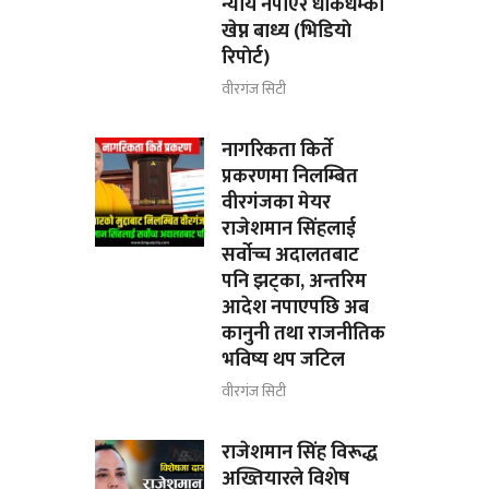
न्याय नपाएर धाकधम्की
खेप्न बाध्य (भिडियाे
रिपाेर्ट)
वीरगंज सिटी
नागरिकता किर्ते
प्रकरणमा निलम्बित
वीरगंजका मेयर
राजेशमान सिंहलाई
सर्वोच्च अदालतबाट
पनि झट्का, अन्तरिम
आदेश नपाएपछि अब
कानुनी तथा राजनीतिक
भविष्य थप जटिल
वीरगंज सिटी
राजेशमान सिंह विरूद्ध
अख्तियारले विशेष