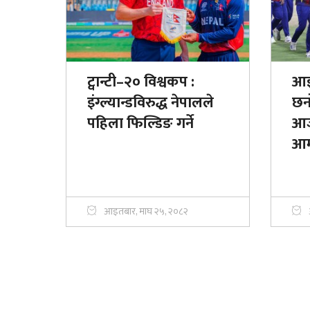
ट्वान्टी–२० विश्वकप :
आई
इंग्ल्यान्डविरुद्ध नेपालले
छन
पहिला फिल्डिङ गर्ने
आज
आम
आइतबार, माघ २५, २०८२