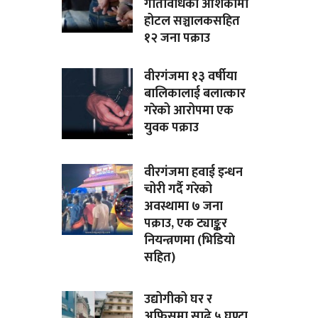
गतिविधिको आशंकामा
होटल सञ्चालकसहित
१२ जना पक्राउ
वीरगंजमा १३ वर्षीया
बालिकालाई बलात्कार
गरेको आरोपमा एक
युवक पक्राउ
वीरगंजमा हवाई इन्धन
चोरी गर्दै गरेको
अवस्थामा ७ जना
पक्राउ, एक ट्याङ्कर
नियन्त्रणमा (भिडियाे
सहित)
उद्योगीको घर र
अफिसमा साढे ५ घण्टा