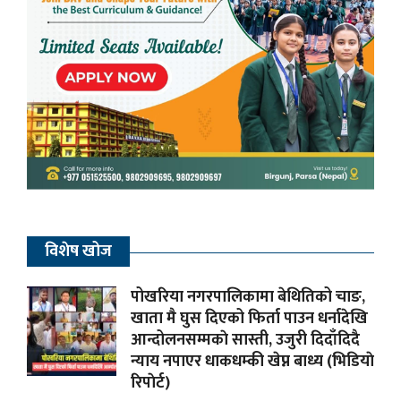
विशेष खोज
पोखरिया नगरपालिकामा बेथितिको चाङ,
खाता मै घुस दिएको फिर्ता पाउन धर्नादेखि
आन्दोलनसम्मकाे सास्ती, उजुरी दिदाँदिदै
न्याय नपाएर धाकधम्की खेप्न बाध्य (भिडियाे
रिपाेर्ट)