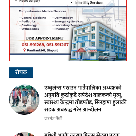
रोचक
एम्बुलेन्स पठाउन गाउँपालिका अध्यक्षकाे
अनुमति कुर्दाकुर्दै सर्पदंश बालकको मृत्यु,
स्वास्थ्य केन्द्रमा तोडफोड, सिरहामा हुलाकी
सडक अवरुद्ध गरेर आन्दोलन
वीरगंज सिटी
मधेशी भएकै कारण फिल्म सेटमा पटक