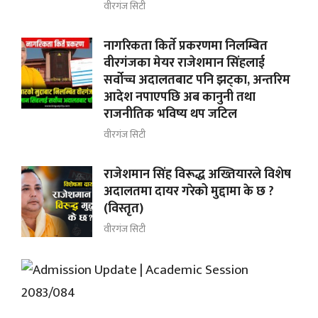
वीरगंज सिटी
नागरिकता किर्ते प्रकरणमा निलम्बित
वीरगंजका मेयर राजेशमान सिंहलाई
सर्वोच्च अदालतबाट पनि झट्का, अन्तरिम
आदेश नपाएपछि अब कानुनी तथा
राजनीतिक भविष्य थप जटिल
वीरगंज सिटी
राजेशमान सिंह विरूद्ध अख्तियारले विशेष
अदालतमा दायर गरेको मुद्दामा के छ ?
(विस्तृत)
वीरगंज सिटी