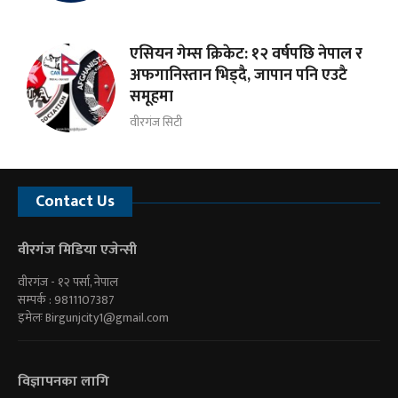
एसियन गेम्स क्रिकेट: १२ वर्षपछि नेपाल र
अफगानिस्तान भिड्दै, जापान पनि एउटै
समूहमा
वीरगंज सिटी
Contact Us
वीरगंज मिडिया एजेन्सी
वीरगंज - १२ पर्सा, नेपाल
सम्पर्क : 9811107387
इमेलः
Birgunjcity1@gmail.com
विज्ञापनका लागि