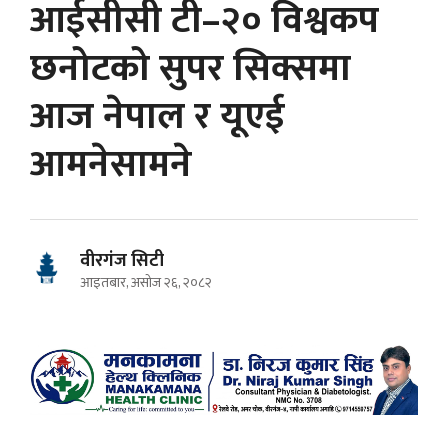
आईसीसी टी–२० विश्वकप
छनोटको सुपर सिक्समा
आज नेपाल र यूएई
आमनेसामने
वीरगंज सिटी
आइतबार, असोज २६, २०८२