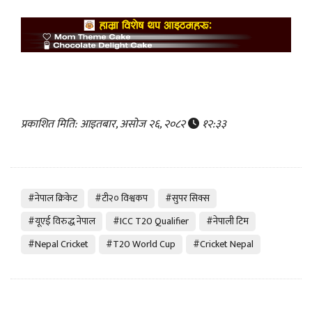
प्रकाशित मिति: आइतबार, असोज २६, २०८२
१२:३३
#नेपाल क्रिकेट
#टी२० विश्वकप
#सुपर सिक्स
#यूएई विरुद्ध नेपाल
#ICC T20 Qualifier
#नेपाली टिम
#Nepal Cricket
#T20 World Cup
#Cricket Nepal