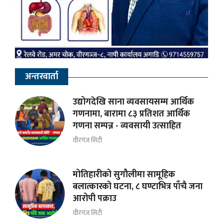
अन्तरवार्ता
उद्योगदेखि साना व्यवसायसम्म आर्थिक
गणनामा, बारामा ८३ प्रतिशत आर्थिक
गणना सम्पन्न - व्यवसायी उत्साहित
वीरगंज सिटी
मोतिहारीको सुगौलीमा सामूहिक
बलात्कारको घटना, ८ घण्टाभित्र पाँचै जना
आरोपी पक्राउ
वीरगंज सिटी