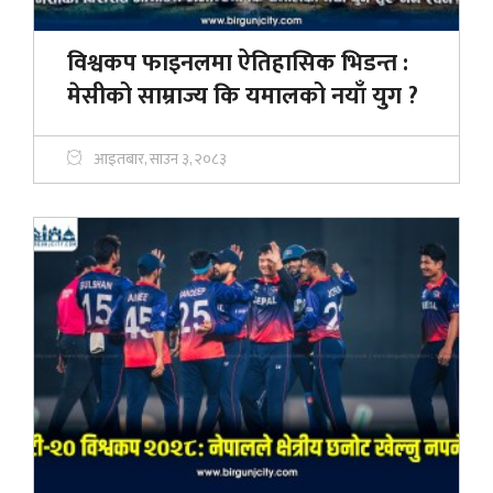
विश्वकप फाइनलमा ऐतिहासिक भिडन्त :
मेसीको साम्राज्य कि यमालको नयाँ युग ?
आइतबार, साउन ३, २०८३