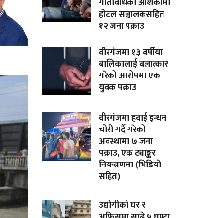
गतिविधिको आशंकामा
होटल सञ्चालकसहित
१२ जना पक्राउ
वीरगंजमा १३ वर्षीया
बालिकालाई बलात्कार
गरेको आरोपमा एक
युवक पक्राउ
वीरगंजमा हवाई इन्धन
चोरी गर्दै गरेको
अवस्थामा ७ जना
पक्राउ, एक ट्याङ्कर
नियन्त्रणमा (भिडियाे
सहित)
उद्योगीको घर र
अफिसमा साढे ५ घण्टा