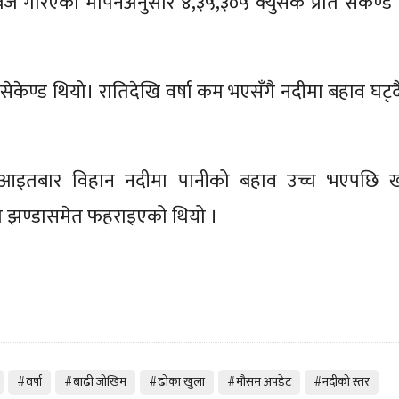
जे गरिएको मापनअनुसार ४,३५,३०५ क्युसेक प्रति सेकेण्ड
 सेकेण्ड थियो। रातिदेखि वर्षा कम भएसँगै नदीमा बहाव घट्
। आइतबार विहान नदीमा पानीको बहाव उच्च भएपछि 
रातो झण्डासमेत फहराइएको थियो ।
#वर्षा
#बाढी जोखिम
#ढोका खुला
#मौसम अपडेट
#नदीको स्तर