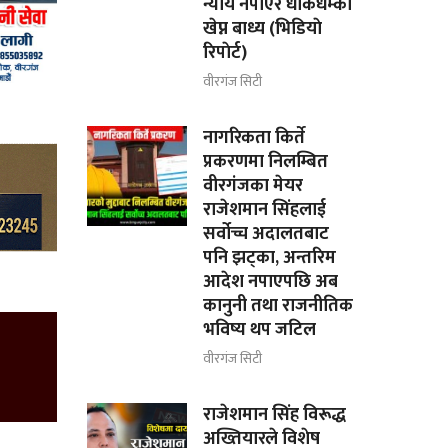
न्याय नपाएर धाकधम्की
खेप्न बाध्य (भिडियाे
रिपाेर्ट)
वीरगंज सिटी
नागरिकता किर्ते
प्रकरणमा निलम्बित
वीरगंजका मेयर
राजेशमान सिंहलाई
सर्वोच्च अदालतबाट
पनि झट्का, अन्तरिम
आदेश नपाएपछि अब
कानुनी तथा राजनीतिक
भविष्य थप जटिल
वीरगंज सिटी
राजेशमान सिंह विरूद्ध
अख्तियारले विशेष