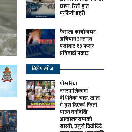
छापा, रित्तो हात
फर्कियो प्रहरी
फैसला कार्यान्वयन
अभियान अन्तर्गत
पर्साबाट १३ फरार
प्रतिवादी पक्राउ
विशेष खोज
पोखरिया
नगरपालिकामा
बेथितिको चाङ, खाता
मै घुस दिएको फिर्ता
पाउन धर्नादेखि
आन्दोलनसम्मकाे
सास्ती, उजुरी दिदाँदिदै