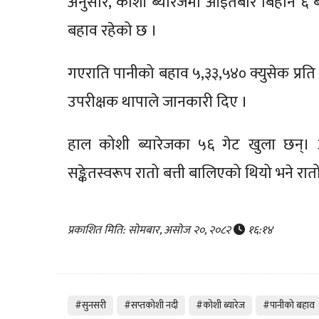
अनुसार, कोशी ब्यारेजमा आइतबार बिहान ६ ब
बहाव रहेको छ ।
गएराति पानीको बहाव ५,३३,५४० क्युसेक प्रति
उपरीक्षक थापाले जानकारी दिए ।
हाल कोशी ब्यारेजका ५६ गेट खुला छन्
सङ्केतस्वरूप रातो बत्ती बालिएको थियो भने 
प्रकाशित मिति: सोमबार, असोज २०, २०८२
१६:१४
#सुनसरी
#सप्तकोशी नदी
#कोशी ब्यारेज
#पानीको बहाव