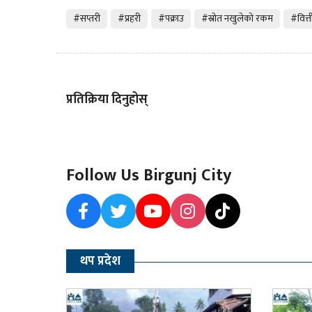
#सप्तरी
#प्रहरी
#पक्राउ
#स्रोत नखुलेको रकम
#वित्
प्रतिक्रिया दिनुहोस्
Follow Us Birgunj City
थप प्रदेश