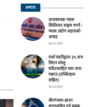
समाज
अनावश्यक ग्यास
सिलिन्डर सञ्चय नगर्न :
ग्यास उद्योग सङ्घको
आग्रह
वीरगंज सिटी
पर्सा प्रहरीद्वारा ३५ सय
लिटर घरेलु
मदिरासहित चार जना
पक्राउ (तस्बिरहरू
सहित)
वीरगंज सिटी
वीरगंजमा ब्राउन
सुगरसहित दुई युवक