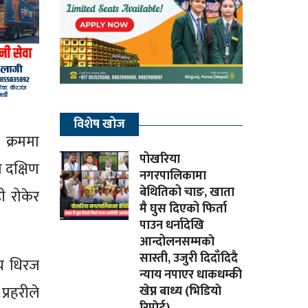
विशेष खोज
क्रममा
पोखरिया
 दक्षिण
नगरपालिकामा
बेथितिको चाङ, खाता
ी रोकेर
मै घुस दिएको फिर्ता
पाउन धर्नादेखि
आन्दोलनसम्मकाे
सास्ती, उजुरी दिदाँदिदै
ीय धिरज
न्याय नपाएर धाकधम्की
्रहरीले
खेप्न बाध्य (भिडियाे
रिपाेर्ट)