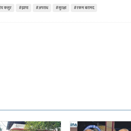
तीय कसुर
#झापा
#अपराध
#सुरक्षा
#रकम बरामद