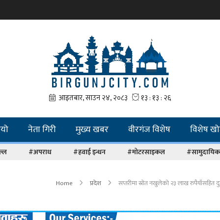
ियो
नेता गिरी
मुख्य खबर
वीरगंज विशेष
विशेष ख
ल्ल
#अपराध
#हवाई इन्धन
#मोटरसाइकल
#सामुदायिक 
Home
प्रदेश
सप्तरीमा स्रोत नखुलेको २३ लाख रुपैयाँसहित द