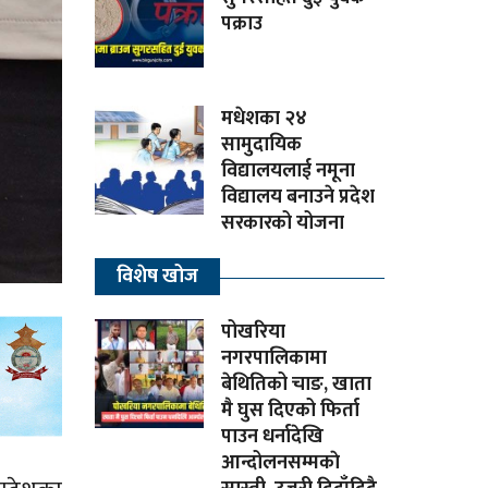
पक्राउ
मधेशका २४
सामुदायिक
विद्यालयलाई नमूना
विद्यालय बनाउने प्रदेश
सरकारको योजना
विशेष खोज
पोखरिया
नगरपालिकामा
बेथितिको चाङ, खाता
मै घुस दिएको फिर्ता
पाउन धर्नादेखि
आन्दोलनसम्मकाे