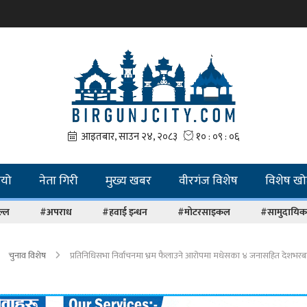
ियो
नेता गिरी
मुख्य खबर
वीरगंज विशेष
विशेष ख
ल्ल
#अपराध
#हवाई इन्धन
#मोटरसाइकल
#सामुदायिक 
चुनाव विशेष
प्रतिनिधिसभा निर्वाचनमा भ्रम फैलाउने आरोपमा मधेसका ४ जनासहित देशभरब