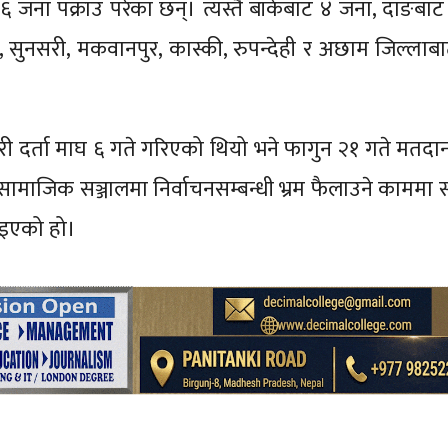
६ जना पक्राउ परेका छन्। त्यस्तै बाँकेबाट ४ जना, दाङबाट
 सुनसरी, मकवानपुर, कास्की, रुपन्देही र अछाम जिल्ला
ारी दर्ता माघ ६ गते गरिएको थियो भने फागुन २१ गते मतदान 
माजिक सञ्जालमा निर्वाचनसम्बन्धी भ्रम फैलाउने काममा सं
लिइएको हो।