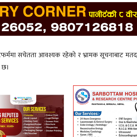
टफर्ममा सचेतता आवश्यक रहेको र भ्रामक सूचनाबाट मत
ो छ।