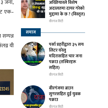
 ३ जना,
अख्तियारले विशेष
अदालतमा दायर गरेको
बाट एक–
मुद्दामा के छ ? (विस्तृत)
वीरगंज सिटी
समाज
सम्पन्न
पर्सा प्रहरीद्वारा ३५ सय
लग्न यी
लिटर घरेलु
मदिरासहित चार जना
पक्राउ (तस्बिरहरू
सहित)
वीरगंज सिटी
वीरगंजमा ब्राउन
सुगरसहित दुई युवक
पक्राउ
वीरगंज सिटी