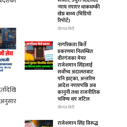
्रदेशका
सास्ती, उजुरी दिदाँदिदै
न्याय नपाएर धाकधम्की
खेप्न बाध्य (भिडियाे
रिपाेर्ट)
वीरगंज सिटी
नागरिकता किर्ते
प्रकरणमा निलम्बित
वीरगंजका मेयर
राजेशमान सिंहलाई
सर्वोच्च अदालतबाट
पनि झट्का, अन्तरिम
आदेश नपाएपछि अब
र्तादेखि
कानुनी तथा राजनीतिक
भविष्य थप जटिल
ीअनुसार
वीरगंज सिटी
राजेशमान सिंह विरूद्ध