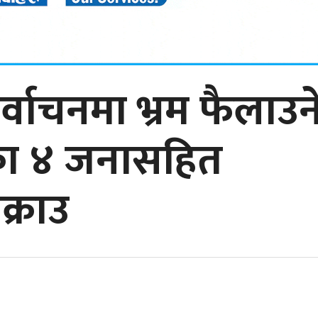
र्वाचनमा भ्रम फैलाउन
ा ४ जनासहित
्राउ