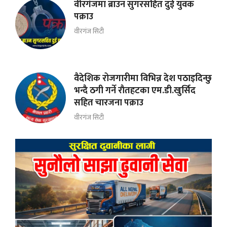
वीरगंजमा ब्राउन सुगरसहित दुई युवक
पक्राउ
वीरगंज सिटी
वैदेशिक रोजगारीमा विभिन्न देश पठाइदिन्छु
भन्दै ठगी गर्ने राैतहटका एम.डी.खुर्सिद
सहित चारजना पक्राउ
वीरगंज सिटी