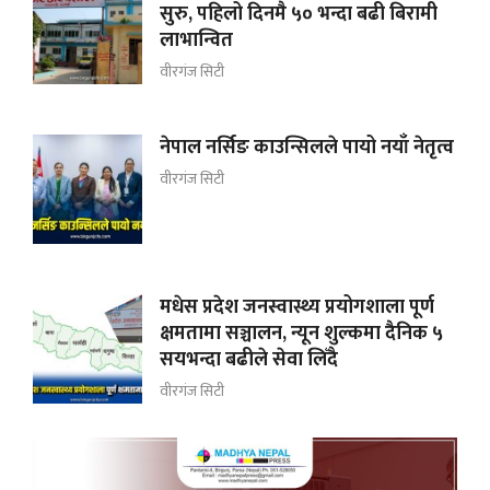
सुरु, पहिलो दिनमै ५० भन्दा बढी बिरामी
लाभान्वित
वीरगंज सिटी
नेपाल नर्सिङ काउन्सिलले पायो नयाँ नेतृत्व
वीरगंज सिटी
मधेस प्रदेश जनस्वास्थ्य प्रयोगशाला पूर्ण
क्षमतामा सञ्चालन, न्यून शुल्कमा दैनिक ५
सयभन्दा बढीले सेवा लिँदै
वीरगंज सिटी