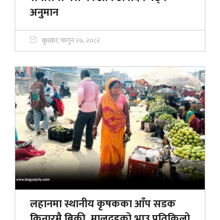
अनुमान
बुधबार, फागुन २७, २०८२
लहानमा स्थानीय कृषकका आँप सडक
किनारमै बिक्री, मालदहको भाउ प्रतिकिलो