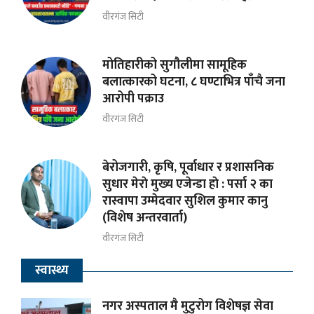
वीरगंज सिटी
मोतिहारीको सुगौलीमा सामूहिक
बलात्कारको घटना, ८ घण्टाभित्र पाँचै जना
आरोपी पक्राउ
वीरगंज सिटी
बेरोजगारी, कृषि, पूर्वाधार र प्रशासनिक
सुधार मेराे मुख्य एजेन्डा हाे : पर्सा २ का
रास्वापा उम्मेदवार सुशिल कुमार कानु
(विशेष अन्तरवार्ता)
वीरगंज सिटी
स्वास्थ्य
नगर अस्पताल मै मुटुरोग विशेषज्ञ सेवा