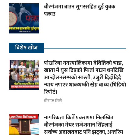
वीरगंजमा ब्राउन सुगरसहित दुई युवक
पक्राउ
विशेष खोज
पोखरिया नगरपालिकामा बेथितिको चाङ,
खाता मै घुस दिएको फिर्ता पाउन धर्नादेखि
आन्दोलनसम्मकाे सास्ती, उजुरी दिदाँदिदै
न्याय नपाएर धाकधम्की खेप्न बाध्य (भिडियाे
रिपाेर्ट)
वीरगंज सिटी
नागरिकता किर्ते प्रकरणमा निलम्बित
वीरगंजका मेयर राजेशमान सिंहलाई
सर्वोच्च अदालतबाट पनि झट्का, अन्तरिम