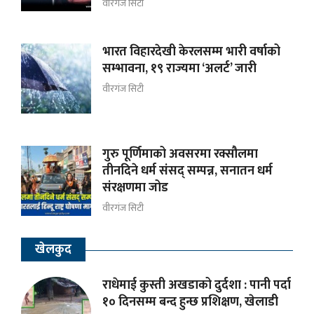
वीरगंज सिटी
भारत विहारदेखी केरलसम्म भारी वर्षाको
सम्भावना, १९ राज्यमा ‘अलर्ट’ जारी
वीरगंज सिटी
गुरु पूर्णिमाको अवसरमा रक्सौलमा
तीनदिने धर्म संसद् सम्पन्न, सनातन धर्म
संरक्षणमा जोड
वीरगंज सिटी
खेलकुद
राधेमाई कुस्ती अखडाको दुर्दशा : पानी पर्दा
१० दिनसम्म बन्द हुन्छ प्रशिक्षण, खेलाडी