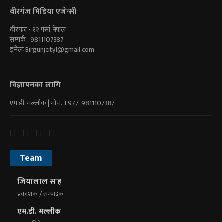
वीरगंज मिडिया एजेन्सी
वीरगंज - १२ पर्सा, नेपाल
सम्पर्क : 9811107387
इमेलः
Birgunjcity1@gmail.com
विज्ञापनका लागि
एम.डी. मल्लीक | माे नं. +977-9811107387
Team
जियालाल साह
प्रकाशक / सम्पादक
एम.डी. मल्लीक