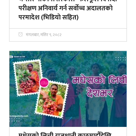
परीक्षण अनिवार्य गर्न सर्वोच्च अदालतकाे
परमादेश (भिडियाे सहित)
मंगलबार, मंसिर ९, २०८२
मधेसको लिची राजधानी काठमाडौँदेखि