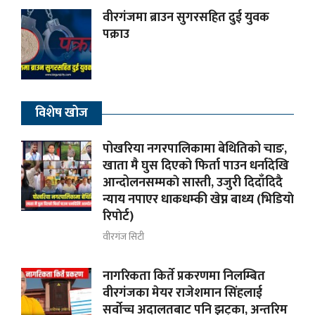
वीरगंजमा ब्राउन सुगरसहित दुई युवक
पक्राउ
विशेष खोज
पोखरिया नगरपालिकामा बेथितिको चाङ,
खाता मै घुस दिएको फिर्ता पाउन धर्नादेखि
आन्दोलनसम्मकाे सास्ती, उजुरी दिदाँदिदै
न्याय नपाएर धाकधम्की खेप्न बाध्य (भिडियाे
रिपाेर्ट)
वीरगंज सिटी
नागरिकता किर्ते प्रकरणमा निलम्बित
वीरगंजका मेयर राजेशमान सिंहलाई
सर्वोच्च अदालतबाट पनि झट्का, अन्तरिम