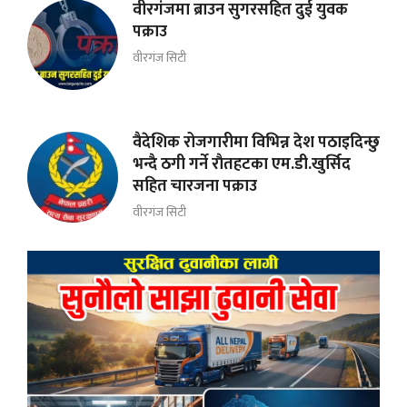
वीरगंजमा ब्राउन सुगरसहित दुई युवक
पक्राउ
वीरगंज सिटी
वैदेशिक रोजगारीमा विभिन्न देश पठाइदिन्छु
भन्दै ठगी गर्ने राैतहटका एम.डी.खुर्सिद
सहित चारजना पक्राउ
वीरगंज सिटी