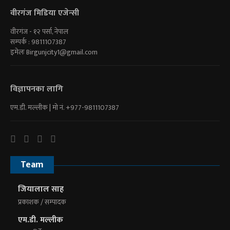
वीरगंज मिडिया एजेन्सी
वीरगंज - १२ पर्सा, नेपाल
सम्पर्क : 9811107387
इमेलः
Birgunjcity1@gmail.com
विज्ञापनका लागि
एम.डी. मल्लीक | माे नं. +977-9811107387
Team
जियालाल साह
प्रकाशक / सम्पादक
एम.डी. मल्लीक