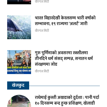
वीरगंज सिटी
भारत विहारदेखी केरलसम्म भारी वर्षाको
सम्भावना, १९ राज्यमा ‘अलर्ट’ जारी
वीरगंज सिटी
गुरु पूर्णिमाको अवसरमा रक्सौलमा
तीनदिने धर्म संसद् सम्पन्न, सनातन धर्म
संरक्षणमा जोड
वीरगंज सिटी
खेलकुद
राधेमाई कुस्ती अखडाको दुर्दशा : पानी पर्दा
१० दिनसम्म बन्द हुन्छ प्रशिक्षण, खेलाडी