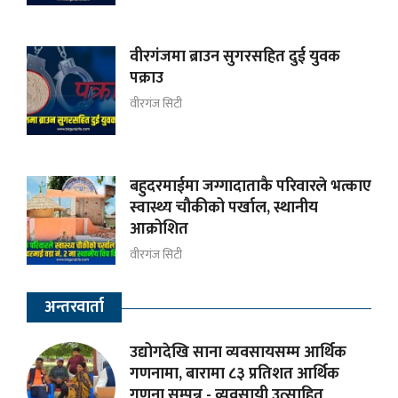
वीरगंजमा ब्राउन सुगरसहित दुई युवक
पक्राउ
वीरगंज सिटी
बहुदरमाईमा जग्गादाताकै परिवारले भत्काए
स्वास्थ्य चौकीको पर्खाल, स्थानीय
आक्रोशित
वीरगंज सिटी
अन्तरवार्ता
उद्योगदेखि साना व्यवसायसम्म आर्थिक
गणनामा, बारामा ८३ प्रतिशत आर्थिक
गणना सम्पन्न - व्यवसायी उत्साहित