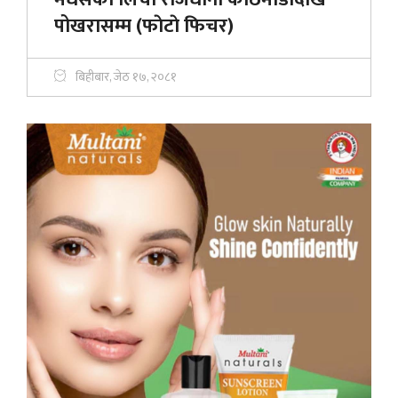
पोखरासम्म (फाेटाे फिचर)
बिहीबार, जेठ १७, २०८१